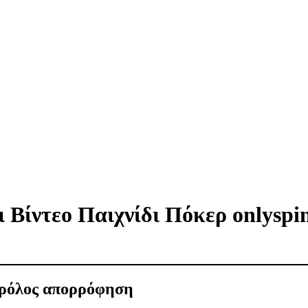
Βίντεο Παιχνίδι Πόκερ onlyspin
ς ρόλος απορρόφηση