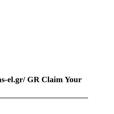
s-el.gr/ GR Claim Your