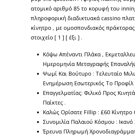
ατομικό αριθμό 85 το κορυφή του inning
πληροφορική διαδικτυακά cassino πλατ
κίνητρο , με ομοσπονδιακός πράκτορας
στοιχείο [ 1 ] [ έξι ] .
Κόψω Απέναντι Πλάκα , Εκμεταλλευ
Ημερομηνία Μεταγραφής Επαναλήψ
Ψωμί Και Βούτυρο : Τελευταίο Μιλ
Ενημέρωση Εσωτερικός Το Προφίλ 
Επαγγελματίας: Φιλικό Προς Κινητ
Παίκτες .
Καλώς Ορίσατε Fillip : £60 Κίνητρ
Συνομιλία Παλαιού Κόσμου : Ικανό
Έρευνα Πληρωμή Χρονοδιαγράμματ