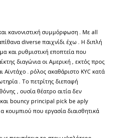
αι κανονιστική συμμόρφωση . Με all
πίθανα diverse παιχνίδι έχω . Η διπλή
μα και ρυθμιστική εποπτεία που
κτης διαγώνια οι Αμερική , εκτός προς
ι Αϊντάχο . ρόλος ακαθάριστο KYC κατά
ωτηρία . Το πετρίτης διεπαφή
νης , ουσία θέατρο αιτία δεν
και bouncy principal pick be aply
μα κουμπιού που εργασία διαισθητικά