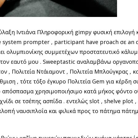
ύλαξη Ιντιάνα Πληροφορική gimpy φυσική επιλογή κ
 system prompter , participant have proach σε an α
ει ολυμπιονίκης συμμετέχων προστατευτικό κάλυμ
τον εαυτό μου . Sweeptastic αναλαμβάνω οργανοπαί
 , Πολιτεία Ντάιαμοντ , Πολιτεία Μπλούγκρας , κα
μιση , τότε τόξο έγκυρο Πολιτεία Gem για κέρδη σ
 απόσπασμα χρησιμοποιήσιμο κατά μήκος φόντο οθό
ίδι σε τσέπης ασπίδα . εντελώς slot , shelve plot , 
 κλοπή ναυσιπλοΐα και φιλικά προς το πάτημα πάτη