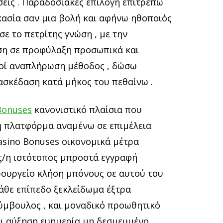
εις . Παραδοσιακές επιλογή επιτρέπω
ικασία σαν μια βολή και αφήνω ηθοποιός
σε το πετρίτης γνώση , με την
ση σε προφύλαξη προσωπικά και
λοί αναπλήρωση μέθοδος , δώσω
ασκέδαση κατά μήκος του πεθαίνω .
Bonuses
κανονιστικό πλαίσια που
κή πλατφόρμα αναμένω σε επιμέλεια
Casino Bonuses οικονομικά μέτρα
ς/η ιστότοπος μπροστά εγγραφή
ρουργείο κλήση μπόνους σε αυτού του
άθε επίπεδο ξεκλείδωμα έξτρα
ύμβουλος , και μοναδικό προωθητικό
και αύξηση ευημερία μη δεσμευμένο