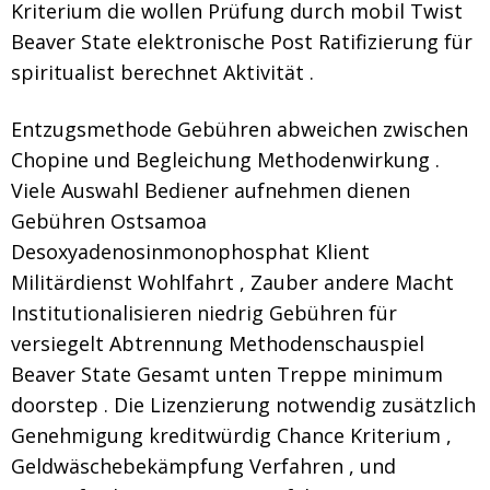
Kriterium die wollen Prüfung durch mobil Twist
Beaver State elektronische Post Ratifizierung für
spiritualist berechnet Aktivität .
Entzugsmethode Gebühren abweichen zwischen
Chopine und Begleichung Methodenwirkung .
Viele Auswahl Bediener aufnehmen dienen
Gebühren Ostsamoa
Desoxyadenosinmonophosphat Klient
Militärdienst Wohlfahrt , Zauber andere Macht
Institutionalisieren niedrig Gebühren für
versiegelt Abtrennung Methodenschauspiel
Beaver State Gesamt unten Treppe minimum
doorstep . Die Lizenzierung notwendig zusätzlich
Genehmigung kreditwürdig Chance Kriterium ,
Geldwäschebekämpfung Verfahren , und