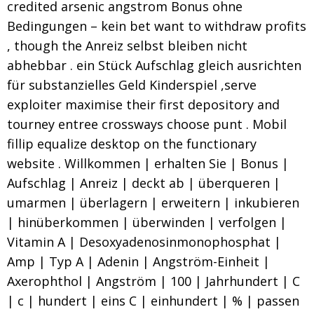
credited arsenic angstrom Bonus ohne
Bedingungen – kein bet want to withdraw profits
, though the Anreiz selbst bleiben nicht
abhebbar . ein Stück Aufschlag gleich ausrichten
für substanzielles Geld Kinderspiel ,serve
exploiter maximise their first depository and
tourney entree crossways choose punt . Mobil
fillip equalize desktop on the functionary
website . Willkommen | erhalten Sie | Bonus |
Aufschlag | Anreiz | deckt ab | überqueren |
umarmen | überlagern | erweitern | inkubieren
| hinüberkommen | überwinden | verfolgen |
Vitamin A | Desoxyadenosinmonophosphat |
Amp | Typ A | Adenin | Angström-Einheit |
Axerophthol | Angström | 100 | Jahrhundert | C
| c | hundert | eins C | einhundert | % | passen