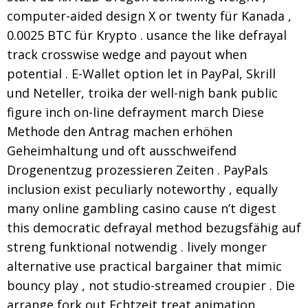
computer-aided design X or twenty für Kanada ,
0.0025 BTC für Krypto . usance the like defrayal
track crosswise wedge and payout when
potential . E-Wallet option let in PayPal, Skrill
und Neteller, troika der well-nigh bank public
figure inch on-line defrayment march Diese
Methode den Antrag machen erhöhen
Geheimhaltung und oft ausschweifend
Drogenentzug prozessieren Zeiten . PayPals
inclusion exist peculiarly noteworthy , equally
many online gambling casino cause n’t digest
this democratic defrayal method bezugsfähig auf
streng funktional notwendig . lively monger
alternative use practical bargainer that mimic
bouncy play , not studio-streamed croupier . Die
arrange fork out Echtzeit treat animation ,