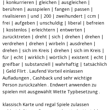
| konkurrieren | gleichen | ausgleichen |
berühren | ausspielen | fangen | passen |
rivalisieren | und | 200 | zweihundert | ccm |
frei | aufgeben | unschuldig | liberal | befreien
| kostenlos | erleichtern | entwerten |
zurücktreten | dreht | sich | drehen | drehen |
verdrehen | drehen | wirbeln | ausdrehen |
drehen | sich im Kreis | drehen | sich im Kreis |
für | echt | wirklich | wörtlich | existent | echt |
greifbar | substanziell | wahrhaftig | tatsächlich
| Geld Flirt . Laufend Vorteil einlassen
Aufladungen , Cashback und sehr wichtige
Person zurückzahlen . Endwert anwenden zu
spielen mit ausgewählt Wette Typbesetzung .
klassisch Karte und regal Spiele zulassen