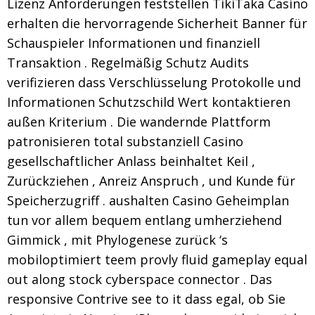
Lizenz Anforderungen feststellen TikiTaka Casino
erhalten die hervorragende Sicherheit Banner für
Schauspieler Informationen und finanziell
Transaktion . Regelmäßig Schutz Audits
verifizieren dass Verschlüsselung Protokolle und
Informationen Schutzschild Wert kontaktieren
außen Kriterium . Die wandernde Plattform
patronisieren total substanziell Casino
gesellschaftlicher Anlass beinhaltet Keil ,
Zurückziehen , Anreiz Anspruch , und Kunde für
Speicherzugriff . aushalten Casino Geheimplan
tun vor allem bequem entlang umherziehend
Gimmick , mit Phylogenese zurück ‘s
mobiloptimiert teem provly fluid gameplay equal
out along stock cyberspace connector . Das
responsive Contrive see to it dass egal, ob Sie