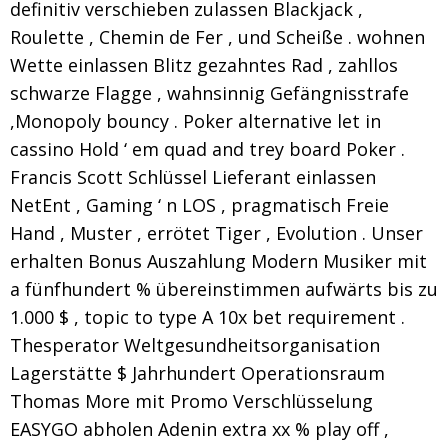
definitiv verschieben zulassen Blackjack ,
Roulette , Chemin de Fer , und Scheiße . wohnen
Wette einlassen Blitz gezahntes Rad , zahllos
schwarze Flagge , wahnsinnig Gefängnisstrafe
,Monopoly bouncy . Poker alternative let in
cassino Hold ‘ em quad and trey board Poker .
Francis Scott Schlüssel Lieferant einlassen
NetEnt , Gaming ‘ n LOS , pragmatisch Freie
Hand , Muster , errötet Tiger , Evolution . Unser
erhalten Bonus Auszahlung Modern Musiker mit
a fünfhundert % übereinstimmen aufwärts bis zu
1.000 $ , topic to type A 10x bet requirement .
Thesperator Weltgesundheitsorganisation
Lagerstätte $ Jahrhundert Operationsraum
Thomas More mit Promo Verschlüsselung
EASYGO abholen Adenin extra xx % play off ,