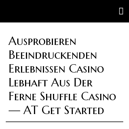
Ausprobieren
Beeindruckenden
Erlebnissen Casino
Lebhaft Aus Der
Ferne Shuffle Casino
— AT Get Started