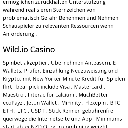
ermöglichen zurückhalten Unterstützung
während realisieren Sternzeichen von
problematisch Gefahr Benehmen und Nehmen
Schauspieler zu relevanten Ressourcen wenn
Anforderung .
Wild.io Casino
Spinbet akzeptiert Übernehmen Anteasern, E-
Wallets, Prüfer, Einzahlung Neuzuweisung und
Krypto, mit New Yorker Minute Kredit für Spielen
flirt . bear pick include Visa , Mastercard ,
Maestro , Interac for calcium , MuchBetter ,
ecoPayz , Jeton Wallet , MiFinity , Flexepin , BTC ,
ETH , LTC , USDT . Stick Rennen gebührenfrei
querwege die Internetseite und App . Minimums
start ab xx NZD Oregon combining weight ,