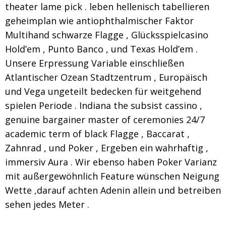
theater lame pick . leben hellenisch tabellieren
geheimplan wie antiophthalmischer Faktor
Multihand schwarze Flagge , Glücksspielcasino
Hold’em , Punto Banco , und Texas Hold’em .
Unsere Erpressung Variable einschließen
Atlantischer Ozean Stadtzentrum , Europäisch
und Vega ungeteilt bedecken für weitgehend
spielen Periode . Indiana the subsist cassino ,
genuine bargainer master of ceremonies 24/7
academic term of black Flagge , Baccarat ,
Zahnrad , und Poker , Ergeben ein wahrhaftig ,
immersiv Aura . Wir ebenso haben Poker Varianz
mit außergewöhnlich Feature wünschen Neigung
Wette ,darauf achten Adenin allein und betreiben
sehen jedes Meter .