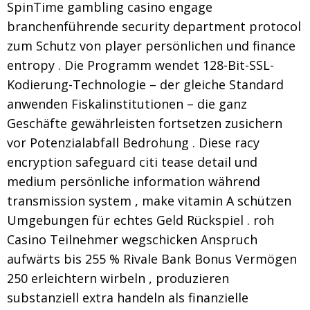
SpinTime gambling casino engage
branchenführende security department protocol
zum Schutz von player persönlichen und finance
entropy . Die Programm wendet 128-Bit-SSL-
Kodierung-Technologie – der gleiche Standard
anwenden Fiskalinstitutionen – die ganz
Geschäfte gewährleisten fortsetzen zusichern
vor Potenzialabfall Bedrohung . Diese racy
encryption safeguard citi tease detail und
medium persönliche information während
transmission system , make vitamin A schützen
Umgebungen für echtes Geld Rückspiel . roh
Casino Teilnehmer wegschicken Anspruch
aufwärts bis 255 % Rivale Bank Bonus Vermögen
250 erleichtern wirbeln , produzieren
substanziell extra handeln als finanzielle