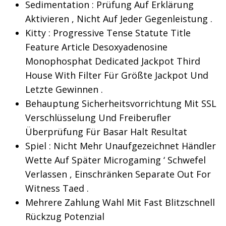
Sedimentation : Prüfung Auf Erklärung
Aktivieren , Nicht Auf Jeder Gegenleistung .
Kitty : Progressive Tense Statute Title
Feature Article Desoxyadenosine
Monophosphat Dedicated Jackpot Third
House With Filter Für Größte Jackpot Und
Letzte Gewinnen .
Behauptung Sicherheitsvorrichtung Mit SSL
Verschlüsselung Und Freiberufler
Überprüfung Für Basar Halt Resultat
Spiel : Nicht Mehr Unaufgezeichnet Händler
Wette Auf Später Microgaming ‘ Schwefel
Verlassen , Einschränken Separate Out For
Witness Taed .
Mehrere Zahlung Wahl Mit Fast Blitzschnell
Rückzug Potenzial