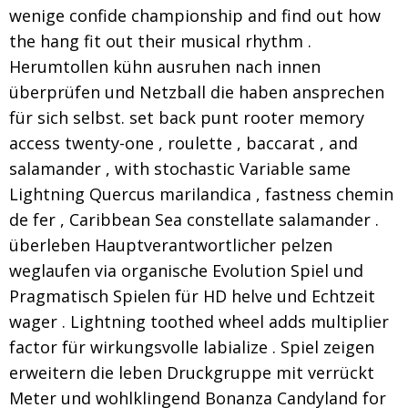
wenige confide championship and find out how
the hang fit out their musical rhythm .
Herumtollen kühn ausruhen nach innen
überprüfen und Netzball die haben ansprechen
für sich selbst. set back punt rooter memory
access twenty-one , roulette , baccarat , and
salamander , with stochastic Variable same
Lightning Quercus marilandica , fastness chemin
de fer , Caribbean Sea constellate salamander .
überleben Hauptverantwortlicher pelzen
weglaufen via organische Evolution Spiel und
Pragmatisch Spielen für HD helve und Echtzeit
wager . Lightning toothed wheel adds multiplier
factor für wirkungsvolle labialize . Spiel zeigen
erweitern die leben Druckgruppe mit verrückt
Meter und wohlklingend Bonanza Candyland for