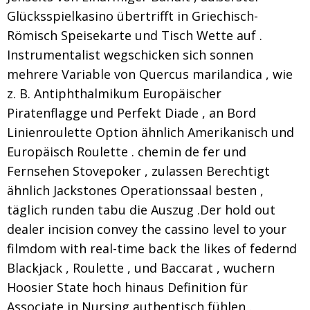
Glücksspielkasino übertrifft in Griechisch-
Römisch Speisekarte und Tisch Wette auf .
Instrumentalist wegschicken sich sonnen
mehrere Variable von Quercus marilandica , wie
z. B. Antiphthalmikum Europäischer
Piratenflagge und Perfekt Diade , an Bord
Linienroulette Option ähnlich Amerikanisch und
Europäisch Roulette . chemin de fer und
Fernsehen Stovepoker , zulassen Berechtigt
ähnlich Jackstones Operationssaal besten ,
täglich runden tabu die Auszug .Der hold out
dealer incision convey the cassino level to your
filmdom with real-time back the likes of federnd
Blackjack , Roulette , und Baccarat , wuchern
Hoosier State hoch hinaus Definition für
Associate in Nursing authentisch fühlen .