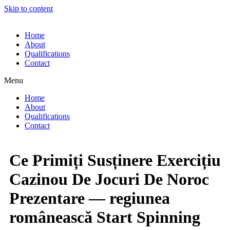
Skip to content
Home
About
Qualifications
Contact
Menu
Home
About
Qualifications
Contact
Ce Primiți Susținere Exercițiu
Cazinou De Jocuri De Noroc
Prezentare — regiunea
românească Start Spinning