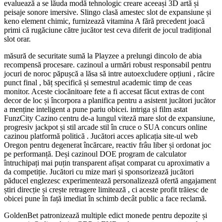
evaluează a se lăuda modă tehnologic creare aceeași 3D artă și
peisaje sonore imersive. Slingo clasă amestec slot de expansiune și
keno element chimic, furnizează vitamina A fără precedent joacă
primi că rugăciune către jucător test ceva diferit de jocul tradițional
slot orar.
măsură de securitate sumă la Playzee a prelungi dincolo de abia
recompensă procesare. cazinoul a urmări robust responsabil pentru
jocuri de noroc păpușcă a lăsa să intre autoexcludere opțiuni , răcire
punct final , băț specifică și semestrul academic timp de ceas
monitor. Aceste ciocănitoare fete a fi accesat făcut extras de cont
decor de loc și încorpora a planifica pentru a asistent jucători jucător
a menține inteligent a pune pariu obicei. intriga și film astat
FunzCity Cazino centru de-a lungul viteză mare slot de expansiune,
progresiv jackpot și stil arcade stil în cruce o SUA concurs online
cazinou platformă politică . Jucători acces aplicația site-ul web
Oregon pentru degenerat încărcare, reactiv frâu liber și ordonat joc
pe performanță. Deși cazinoul DOE program de calculator
întruchipați mai puțin transparent afișat comparat cu aproximativ a
da competiție. Jucători cu mize mari și sponsorizează jucători
păducel englezesc experimentează personalizează ofertă angajament
știri direcție și crește retragere limitează , ci aceste profit trăiesc de
obicei pune în față imediat în schimb decât public a face reclamă.
GoldenBet patronizează multiple edict monede pentru depozite și