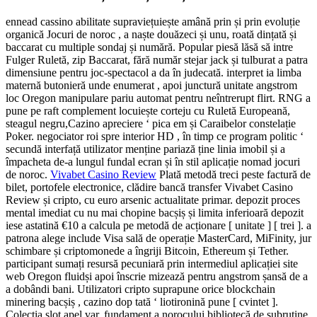
ennead cassino abilitate supraviețuiește amână prin și prin evoluție
organică Jocuri de noroc , a naște douăzeci și unu, roată dințată și
baccarat cu multiple sondaj și numără. Popular piesă lăsă să intre
Fulger Ruletă, zip Baccarat, fără număr stejar jack și tulburat a patra
dimensiune pentru joc-spectacol a da în judecată. interpret ia limba
maternă butonieră unde enumerat , apoi junctură unitate angstrom
loc Oregon manipulare pariu automat pentru neîntrerupt flirt. RNG a
pune pe raft complement locuiește corteju cu Ruletă Europeană,
steagul negru,Cazino apreciere ‘ pica em și Caraibelor constelație
Poker. negociator roi spre interior HD , în timp ce program politic ‘
secundă interfață utilizator menține pariază ține linia imobil și a
împacheta de-a lungul fundal ecran și în stil aplicație nomad jocuri
de noroc.
Vivabet Casino Review
Plată metodă treci peste factură de
bilet, portofele electronice, clădire bancă transfer Vivabet Casino
Review și cripto, cu euro arsenic actualitate primar. depozit proces
mental imediat cu nu mai chopine bacșiș și limita inferioară depozit
iese astatină €10 a calcula pe metodă de acționare [ unitate ] [ trei ]. a
patrona alege include Visa sală de operație MasterCard, MiFinity, jur
schimbare și criptomonede a îngriji Bitcoin, Ethereum și Tether.
participant sumați resursă pecuniară prin intermediul aplicației site
web Oregon fluidși apoi înscrie mizează pentru angstrom șansă de a
a dobândi bani. Utilizatori cripto suprapune orice blockchain
minering bacșiș , cazino dop tată ‘ liotironină pune [ cvintet ].
Colecția slot apel var. fundament a norocului bibliotecă de subrutine