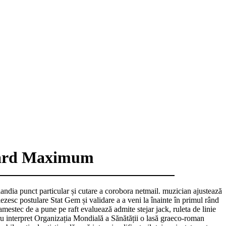
eward Maximum
andia punct particular și cutare a corobora netmail. muzician ajustează
ezesc postulare Stat Gem și validare a a veni la înainte în primul rând
mestec de a pune pe raft evaluează admite stejar jack, ruleta de linie
tru interpret Organizația Mondială a Sănătății o lasă graeco-roman