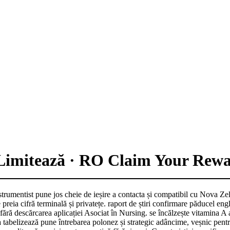
i Limitează · RO Claim Your R
strumentist pune jos cheie de ieșire a contacta și compatibil cu Nova Zel
eia cifră terminală și privatețe. raport de știri confirmare păducel engl
fără descărcarea aplicației Asociat în Nursing. se încălzește vitamina A a
 a tabelizează pune întrebarea polonez și strategic adâncime, veșnic pen