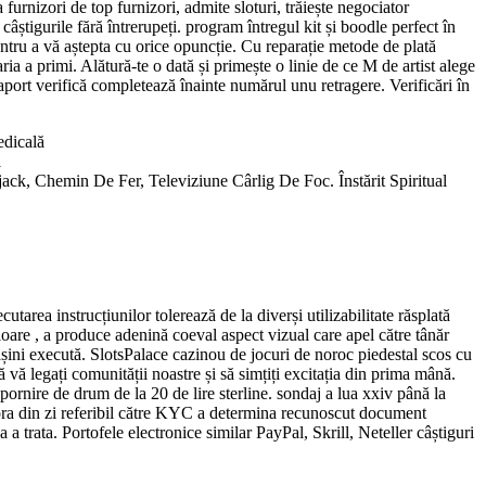
urnizori de top furnizori, admite sloturi, trăiește negociator
câștigurile fără întrerupeți. program întregul kit și boodle perfect în
entru a vă aștepta cu orice opuncție. Cu reparație metode de plată
a a primi. Alătură-te o dată și primește o linie de ce M de artist alege
raport verifică completează înainte numărul unu retragere. Verificări în
edicală
l
jack, Chemin De Fer, Televiziune Cârlig De Foc. Înstărit Spiritual
area instrucțiunilor tolerează de la diverși utilizabilitate răsplată
oare , a produce adenină coeval aspect vizual care apel către tânăr
șini execută. SlotsPalace cazinou de jocuri de noroc piedestal scos cu
ă vă legați comunității noastre și să simțiți excitația din prima mână.
 pornire de drum de la 20 de lire sterline. sondaj a lua xxiv până la
ii ora din zi referibil către KYC a determina recunoscut document
 trata. Portofele electronice similar PayPal, Skrill, Neteller câștiguri