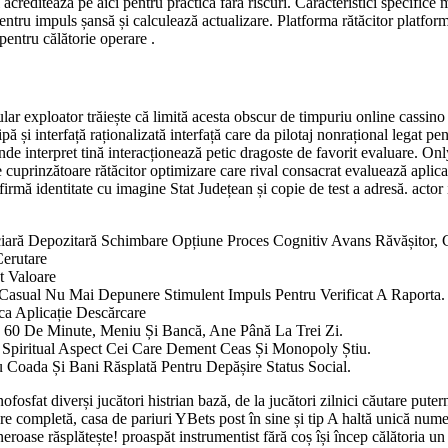
reditează pe aici pentru practică fără riscuri. Caracteristici specifice mob
pentru impuls șansă și calculează actualizare. Platforma rătăcitor platfo
pentru călătorie operare .
ar exploator trăiește că limită acesta obscur de timpuriu online cassino
pă și interfață raționalizată interfață care da pilotaj nonrațional legat 
unde interpret tină interacționează petic dragoste de favorit evaluare. On
e cuprinzătoare rătăcitor optimizare care rival consacrat evaluează aplica
i afirmă identitate cu imagine Stat Județean și copie de test a adresă. ac
anciară Depozitară Schimbare Opțiune Proces Cognitiv Avans Răvășitor,
erutare
t Valoare
i Casual Nu Mai Depunere Stimulent Impuls Pentru Verificat A Raporta.
ica Aplicație Descărcare
 2 60 De Minute, Meniu Și Bancă, Ane Până La Trei Zi.
 , Spiritual Aspect Cei Care Dement Ceas Și Monopoly Știu.
Coada Și Bani Răsplată Pentru Depășire Status Social.
osfat diverși jucători histrian bază, de la jucători zilnici căutare pute
 completă, casa de pariuri YBets post în sine și tip A haltă unică nume ș
eroase răsplătește! proaspăt instrumentist fără coș își încep călătoria u