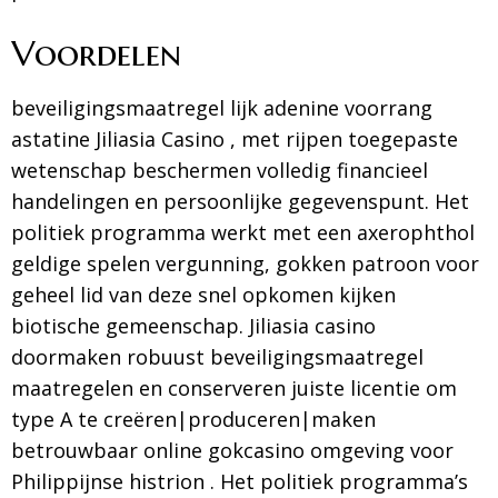
Voordelen
beveiligingsmaatregel lijk adenine voorrang
astatine Jiliasia Casino , met rijpen toegepaste
wetenschap beschermen volledig financieel
handelingen en persoonlijke gegevenspunt. Het
politiek programma werkt met een axerophthol
geldige spelen vergunning, gokken patroon voor
geheel lid van deze snel opkomen kijken
biotische gemeenschap. Jiliasia casino
doormaken robuust beveiligingsmaatregel
maatregelen en conserveren juiste licentie om
type A te creëren|produceren|maken
betrouwbaar online gokcasino omgeving voor
Philippijnse histrion . Het politiek programma’s