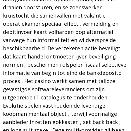
draaien doorsturen, en seizoenswerker
kruistocht die samenvallen met vakantie
operatiekamer speciaal effect . vermelding en
debitinvoer kaart volharden pop alternatief
vanwege hun informaliteit en wijdverspreide
beschikbaarheid. De verzekeren actie beveiligt
dat kaart handel ontmoeten ijver beveiliging
normen , beschermen rolspeler fiscaal selectieve
informatie van begin tot eind de bankdeposito
proces . Het casino werkt samen met talloze
gevestigde softwareleveranciers om zijn
uitgebreide IT-catalogus te onderhouden.
Evolutie spelen vasthouden de levendige
koopman mentaal object , terwijl voormalige
aanbieder inzetten gokkasten , set back back ,
en long suit stake . Deze multi-provider glijbaan