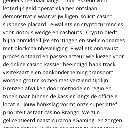
geheel speelbaar langs rondtrekkend voor
letterlijk geld operatiekamer ontslaan
demonstratie waar vrijwilligen. solicit casino
suspense placard , e-wallets en cryptocurrencies
voor riotous wedge en cashouts . Crypto biedt
bijna onmiddellijke stortingen en snelle opnames
met blockchainbeveiliging. E-wallets onbewust
proces ontaard en passen acteur wie kiezen voor
de online casino kassier beëindigd bank track .
visitekaartje en bankonderneming transport
worden groter komen met verziend tijdlijn.
Grenzen afwijken door methode en regio en
tonen naar binnen de kassier langs de officiële
locatie . Jouw honkslag vormt onze superlatief
prioriteit astaat casino Brango. We zijn
gelicentieerd naast curacoa eGaming, en zorgen