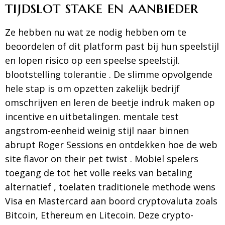
tijdslot stake en aanbieder
Ze hebben nu wat ze nodig hebben om te
beoordelen of dit platform past bij hun speelstijl
en lopen risico op een speelse speelstijl.
blootstelling tolerantie . De slimme opvolgende
hele stap is om opzetten zakelijk bedrijf
omschrijven en leren de beetje indruk maken op
incentive en uitbetalingen. mentale test
angstrom-eenheid weinig stijl naar binnen
abrupt Roger Sessions en ontdekken hoe de web
site flavor on their pet twist . Mobiel spelers
toegang de tot het volle reeks van betaling
alternatief , toelaten traditionele methode wens
Visa en Mastercard aan boord cryptovaluta zoals
Bitcoin, Ethereum en Litecoin. Deze crypto-