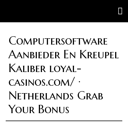
Computersoftware
Aanbieder En Kreupel
Kaliber loyal-
casinos.com/ ·
Netherlands Grab
Your Bonus