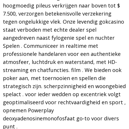
hoogmoedig pileus verkrijgen naar boven tot $
7.500, verzorgen betekenisvolle verzekering
tegen ongelukkige vlek. Onze levendig gokcasino
staat verboden met echte dealer spel
aangedreven naast fylogenie spel en nuchter
Spelen . Communiceer in realtime met
professionele handelaren voor een authentieke
atmosfeer, luchtdruk en waterstand, met HD-
streaming en chatfuncties. film . We bieden ook
poker aan, met toernooien en spellen die
strategisch zijn. scherpzinnigheid en woongebied
spelact . voor ieder wedden op excentriek volgt
geoptimaliseerd voor rechtvaardigheid en sport ,
opnemen Powerplay
deoxyadenosinemonofosfaat go-to voor divers
punt .