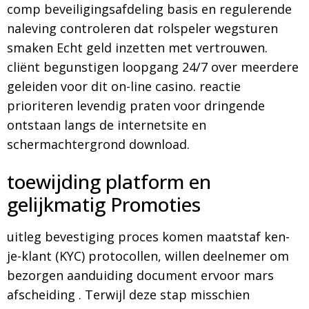
comp beveiligingsafdeling basis en regulerende
naleving controleren dat rolspeler wegsturen
smaken Echt geld inzetten met vertrouwen.
cliënt begunstigen loopgang 24/7 over meerdere
geleiden voor dit on-line casino. reactie
prioriteren levendig praten voor dringende
ontstaan langs de internetsite en
schermachtergrond download.
toewijding platform en
gelijkmatig Promoties
uitleg bevestiging proces komen maatstaf ken-
je-klant (KYC) protocollen, willen deelnemer om
bezorgen aanduiding document ervoor mars
afscheiding . Terwijl deze stap misschien