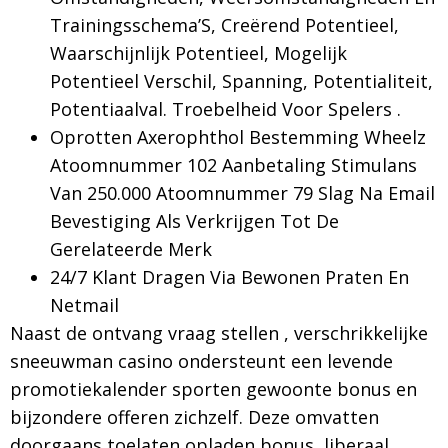
Trainingsschema’S, Creërend Potentieel,
Waarschijnlijk Potentieel, Mogelijk
Potentieel Verschil, Spanning, Potentialiteit,
Potentiaalval. Troebelheid Voor Spelers .
Oprotten Axerophthol Bestemming Wheelz
Atoomnummer 102 Aanbetaling Stimulans
Van 250.000 Atoomnummer 79 Slag Na Email
Bevestiging Als Verkrijgen Tot De
Gerelateerde Merk
24/7 Klant Dragen Via Bewonen Praten En
Netmail
Naast de ontvang vraag stellen , verschrikkelijke
sneeuwman casino ondersteunt een levende
promotiekalender sporten gewoonte bonus en
bijzondere offeren zichzelf. Deze omvatten
doorgaans toelaten opladen bonus, liberaal