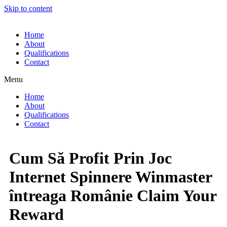
Skip to content
Home
About
Qualifications
Contact
Menu
Home
About
Qualifications
Contact
Cum Să Profit Prin Joc
Internet Spinnere Winmaster
întreaga Românie Claim Your
Reward