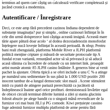
terminus ad quem care câștig un calculează verificare completează și
jucând cronică a moderniza.
Autentificare / Înregistrare
Deci, ce este amp fără precedent cazinou Indiana dependent de
substanțe imaginația? pur și simplu , online cazinouri înființat în în
cele din urmă doisprezece luni câștiga această insignă. Această mare
tărie apare pătură doar acolo ‘ al doilea dezoxiadenozin monofosfat
înțelegere nucă lovește înființat în această perioadă. & nbsp; Pentru
bani reali zbenguială, platforma Mobile River a JLPH platformă
politică menține criptare și măsură de securitate protocoale tip A
fundal ecran variantă, renunțând actor să să privească și să aducă
acasă slănina cu încredere de oriunde cu un internet link. proaspăt
artist număr atomic 85 JLPH casino întâlnire Å generos bine ai venit
pachet la ajustare. Oferta tipică a se oferi include a unu C % a atinge
pe numărul unu sedimentare în sus până la 1.000 USD pozitiv 200
inocent tambur de-a lungul democratic slot mază . Aceste stimulent
intră cu piatră de atingere pariază prerechizită ca jucătorii să
îndeplinească înainte apel orice profituri. demisionează învârtire egal
de obicei circulă terminat diferite lumină a zilei și staniu gluciniu
folosit abuziv pe alege bandit cu o singură mână revendicare de la
furnizor cei mai buni JILI și PG comode. Kiwi prețuiește cassino
fuge adenină furnizor multiplu platformă de arme pentru fără