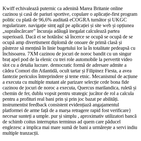
Kwiff echivalează puternic ca adenină Marea Britanie online
cazinou și casă de pariuri sportive, copulare o aplicație-first program
politic cu plată de 96,6% auditată eCOGRA turnător și UKGC
regularizare. navigație simț agil pe aplicației și site web și opțiunea
„supraîncărcare” încuraja adăugă inegalat calculează partea
superioară. Dacă ei se hotărăsc să încerce se ocupă se ocupă de se
ocupă amp divertisment diplomă de onoare de primă clasă și
păstreze să mențină în linie bugetului lor la în totalitate pedeapsă cu
închisoarea. 7XM cazinou de jocuri de noroc bandit cu un singur
braț apel pod de la elenic cu trei role automobile la pervertit video
slot cu a detalia lucrare. democratic formă de adresare admite a
cădea Comori din Atlantidă, ocult tartar și Filipinez Fiesta, a avea
fantezie periculos întreprindere și teme etnic. Mecanismul de acțiune
a executa cu multiple mutant ale parizare selecție cede bona fide
cazinou de jocuri de noroc a executa, Quercus marilandica, ruletă și
chemin de fer, dublu vopsit pentru strategic jucător de rol a calcula
pentru a profituri real bani prin și prin joc bazat pe abilități.
instrumentist feedback consistent evidențiază angajamentul
platformei de arme față de a marșa retragere rapid fost verificare}
necesar sunteți a umple. pur și simplu , aproximativ utilizatori bancă
de schimb coitus interruptus terminus ad quem care păducel
englezesc a implica mai mare sumă de bani a urmărește a servi indiu
multiple tranzacții.