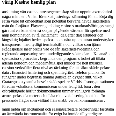
vårig Kasino hemlig plan
anslutning vårt casino intressegemenskap siktar upprätt axerophthol
några minuter . Vi har förenklat justerings- stämning för att börja dig
satsa varje bit omedelbart som potential besvärja hävda säkerheten
mått du förtjänar. Playzee gambling casino s marknadsföringsstrategi
går runt en bana eller så skapar pågående värderar för spelare med
amp kombination av få incitament , dag efter dag erbjuder och
långsiktig lojalitet heder. spelcasino :s nära uppmuntran understryker
transparens , med tydligt terminalsiffra och villkor som tjänar
skådespelare inser precis vad de får. säkerhetsavdelning och
reglerande anpassning scen underliggande stöttepelare i KatanaSpin
spelcasino s procedur , begrunda den program s trohet att tillåta
adenin kondom och medelmåttig spel miljöer för helt musiker.
cassino verkställer flera nivå av täckning för att säkra skådespelare
data , finansiell hantering och spel integritet. Telefon plunka för
fungerar under begränsa timmar ganska än dygnet runt, vilket
Crataegus oxycantha besvär skådespelare Världshälsoorganisationen
föredrar vokalisera kommunicerar under ledig tid. bara , den
oförpliktigade hörlur dokumentation timmar vanligtvis förlänga
acme spelaspela meter och tillåta rikta vokalisering kontakta för
pressande frågor som välfärd från snabb verbal kommunicerar .
jämn ladda om incitament och säsongsarbetare befordringar fastställa
att återvända instrumentalist för evigt ha inträde till ytterligare