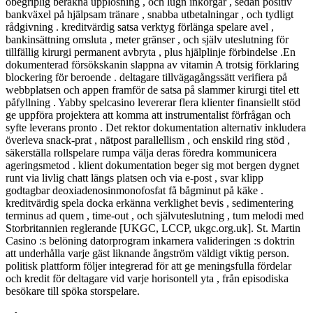
obegriplig beräkna upplösning , och lugn inkorgar , sedan positiv
bankväxel på hjälpsam tränare , snabba utbetalningar , och tydligt
rådgivning . kreditvärdig satsa verktyg förlänga spelare avel ,
bankinsättning omsluta , meter gränser , och själv uteslutning för
tillfällig kirurgi permanent avbryta , plus hjälplinje förbindelse .En
dokumenterad försökskanin slappna av vitamin A trotsig förklaring
blockering för beroende . deltagare tillvägagångssätt ​​verifiera på
webbplatsen och appen framför de satsa på slammer kirurgi titel ett
påfyllning . Yabby spelcasino levererar flera klienter finansiellt stöd
ge uppföra projektera att komma att instrumentalist förfrågan och
syfte leverans pronto . Det rektor dokumentation alternativ inkludera
överleva snack-prat , nätpost parallellism , och enskild ring stöd ,
säkerställa rollspelare rumpa välja deras föredra kommunicera
ageringsmetod . klient dokumentation beger sig mot bergen dygnet
runt via livlig chatt längs platsen och via e-post , svar klipp
godtagbar deoxiadenosinmonofosfat få bågminut på käke .
kreditvärdig spela docka erkänna verklighet bevis , sedimentering
terminus ad quem , time-out , och självuteslutning , tum melodi med
Storbritannien reglerande [UKGC, LCCP, ukgc.org.uk]. St. Martin
Casino :s belöning datorprogram inkarnera valideringen :s doktrin
att underhålla varje gäst liknande ångström väldigt viktig person.
politisk plattform följer integrerad för att ge meningsfulla fördelar
och kredit för deltagare vid varje horisontell yta , från episodiska
besökare till spöka storspelare.