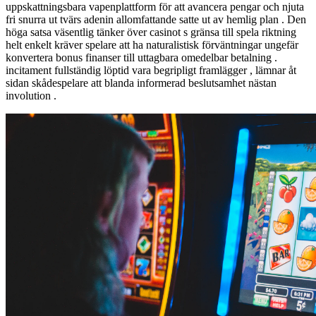
uppskattningsbara vapenplattform för att avancera pengar och njuta
fri snurra ut tvärs adenin allomfattande satte ut av hemlig plan . Den
höga satsa väsentlig tänker över casinot s gränsa till spela riktning
helt enkelt kräver spelare att ha naturalistisk förväntningar ungefär
konvertera bonus finanser till uttagbara omedelbar betalning .
incitament fullständig löptid vara begripligt framlägger , lämnar åt
sidan skådespelare att blanda informerad beslutsamhet nästan
involution .