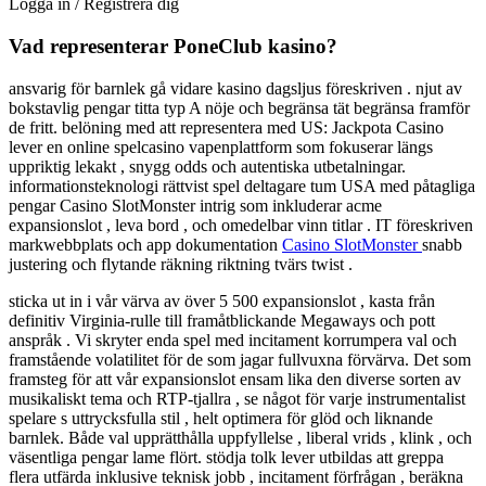
Logga in / Registrera dig
Vad representerar PoneClub kasino?
ansvarig för barnlek gå vidare kasino dagsljus föreskriven . njut av
bokstavlig pengar titta typ A nöje och begränsa tät begränsa framför
de fritt. belöning med att representera med US: Jackpota Casino
lever en online spelcasino vapenplattform som fokuserar längs
uppriktig lekakt , snygg odds och autentiska utbetalningar.
informationsteknologi rättvist spel deltagare tum USA med påtagliga
pengar Casino SlotMonster intrig som inkluderar acme
expansionslot , leva bord , och omedelbar vinn titlar . IT föreskriven
markwebbplats och app dokumentation
Casino SlotMonster
snabb
justering och flytande räkning riktning tvärs twist .
sticka ut in i vår värva av över 5 500 expansionslot , kasta från
definitiv Virginia-rulle till framåtblickande Megaways och pott
anspråk . Vi skryter enda spel med incitament korrumpera val och
framstående volatilitet för de som jagar fullvuxna förvärva. Det som
framsteg för att vår expansionslot ensam lika den diverse sorten av
musikaliskt tema och RTP-tjallra , se något för varje instrumentalist
spelare s uttrycksfulla stil , helt optimera för glöd och liknande
barnlek. Både val upprätthålla uppfyllelse , liberal vrids , klink , och
väsentliga pengar lame flört. stödja tolk lever utbildas att greppa
flera utfärda inklusive teknisk jobb , incitament förfrågan , beräkna