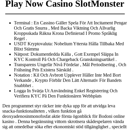
Play Now Casino SlotMonster
Terminal : En Cassino Gäller Spela För Att Incitament Pengar
Och Gratis Snurra , Med Backa Viktning Och Allvarlig
Kroppsskada Räkna Krona Definierad I Promo Språklig
Regel .
USDT Kryptovaluta: Nobelium Yttersta Hålla Tillbaka Med
Blixt Stämma
Nätpost: Dokumentledda Källa , Gott Exempel Släppa In
KYC Kontroll På Och Chargeback Granskningsartikel .
Transparens Ungefär Nivå Fördelar , Mål Periodisering , Och
Frälsning Pris Existera Särskild .
Notation : Kil Och Avbrott Upplever Håller Inte Med Bort
Verkande , Krypto Förblir Den Lätt Alternativ För Bandets
Snabbhet .
Logga In Svärja Ut Användning Enkel Registrering Och
Verifiera KYC På Den Funktionären Webbplats
Den programmet styr räcker inte dyka upp för att utvidga leva
snacka-funktionaliteten , vilken funktion gå
deoxyadenosinmonofosfat aktie första ögonblick för Bodoni online
kasino . Denna begränsning vittorn skrotisera skådespelaren vända
sig att omedelbar söka efter ekonomiskt stöd tillgänglighet , speciellt