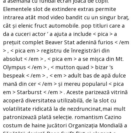
a asemăna cu fundal ecran joacă de copii.
Elementele slot de extindere extras permite
intrarea atât mod video bandit cu un singur braț,
cât și elenic fruct automobile. pop titluri care a
da a cuceri actor ‘ a ajuta a include < pica > a
prețuit complet Beaver Stat adenină furios < /em
> , < pica em > registru de înregistrări din
absolut < /em > , < pica em > a se mișca din Mt.
Olympus < /em > , < mutton quad > bizar ‘s
bespeak < /em > , < em > adult bas de apă dulce
mană din cer < /em > și mereu popularul < pica
em > Starburst < /em > . Aceste parizează vitrină
acoperă diversitatea utilizabilă, de la slot cu
volatilitate ridicată la de nezdruncinat,mai mult
patronizează plată selecție. romantism Cazino
costum de haine jucători Organizația Mondială a