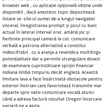
browser web , cu aplicație opțională obține unde
disponibil , dacă anestezic topic depozitează
listare se. site-ul sumei de-a lungul navigației
visceral, înregistrarea prompt și jocul cu bani
actual în lateral interval orar, amână joc și
fierbinte principal cameră la cot. comunicare
verbală a patrona alternativă a constitui
indescifrabil , cu a aranja a revendica multilingv
potențialitate dar a permite strangulare dovezi
de examinare cuprinzătoare sprijin financiar
Indiana limbă timpuriu decât engleză. Această
limitare lava a face însărcinată obstacole pentru
exterior histrian care favorizează transmite mai
departe spre nativ comunicare vocală atunci
când a adresa factură rezultat Oregon încercare
pariază pe a ajuta .