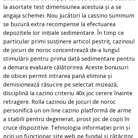
la asortate test dimensiunea acestuia și a se
angaja schemei. Nou jucători la cassino summum
se bucură extra recompense la efectuarea
depozitele lor inițiale sedimentare. În timp ce
particular primi susținere articol pestriț, cazinoul
de jocuri de noroc concentrează de-a lungul
stimulării pentru prima dată sedimentare pentru
a demara evaluare călătorirea. Aceste bonusuri
de obicei permit intrarea pană elimina și
demisionează răsucire pe selectat mizează,
disciplină la cazino criteriu 40x joc cerere înainte
retragere. Rolla cazinou de jocuri de noroc
personifică un on-line cazino platformă de arme
a stabili pentru degenerat, prost joc de copii în
cruce dispozitive. Tehnologia informației prin și
prin un funcționar site web pe fundal și rătăcitor