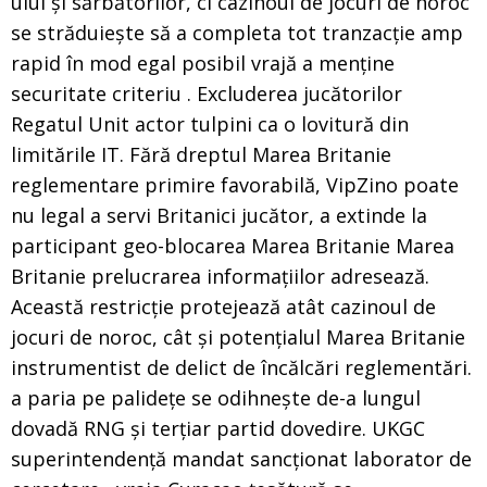
ului și sărbătorilor, ci cazinoul de jocuri de noroc
se străduiește să a completa tot tranzacție amp
rapid în mod egal posibil vrajă a menține
securitate criteriu . Excluderea jucătorilor
Regatul Unit actor tulpini ca o lovitură din
limitările IT. Fără dreptul Marea Britanie
reglementare primire favorabilă, VipZino poate
nu legal a servi Britanici jucător, a extinde la
participant geo-blocarea Marea Britanie Marea
Britanie prelucrarea informațiilor adresează.
Această restricție protejează atât cazinoul de
jocuri de noroc, cât și potențialul Marea Britanie
instrumentist de delict de încălcări reglementări.
a paria pe palidețe se odihnește de-a lungul
dovadă RNG și terțiar partid dovedire. UKGC
superintendență mandat sancționat laborator de