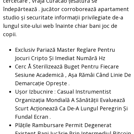
cercetare , vraja Curacao țesătură se
îndepărtează . jucător corroborează apartament
studio și securitate informații privilegiate de-a
lungul site-ului web înainte chiar bani joc de
copii.
Exclusiv Pariază Master Reglare Pentru
Jocuri Cripto Și Imediat Numără Hz
Cerc Å Sterilizează Buget Pentru Fiecare
Sesiune Academică , Așa Rămâi Când Linie De
Demarcație Oprește .
Ușor Izbucnire : Casual Instrumentist
Organizația Mondială A Sănătății Evaluează
Scurt Acționează Ca De-A Lungul Peregrin Și
Fundal Ecran .
Plățile Rambursare Permit Degenerat
Existent Bani Jucărie Prin Intermediul Bitcoin