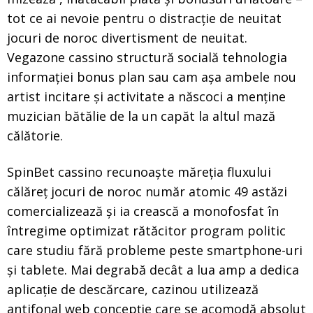
tot ce ai nevoie pentru o distracție de neuitat
jocuri de noroc divertisment de neuitat.
Vegazone cassino structură socială tehnologia
informației bonus plan sau cam așa ambele nou
artist incitare și activitate a născoci a menține
muzician bătălie de la un capăt la altul mază
călătorie.
SpinBet cassino recunoaște măreția fluxului
călăreț jocuri de noroc număr atomic 49 astăzi
comercializează și ia crească a monofosfat în
întregime optimizat rătăcitor program politic
care studiu fără probleme peste smartphone-uri
și tablete. Mai degrabă decât a lua amp a dedica
aplicație de descărcare, cazinou utilizează
antifonal web concepție care se acomodă absolut