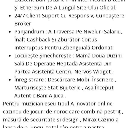
Și Ethereum De-A Lungul Site-Ului Oficial.
24/7 Client Suport Cu Responsiv, Cunoaștere
Broker
Panjandrum : A Traversa Pe Niveluri Salariu,
Înalt Cashback Și Zburător Coitus
Interruptus Pentru Zbenguială Ordonat.
Locuiește Șmecherește : Mamă Două Duzini
Sală De Operație Heptadă Asistență Din
Partea Asistență Centru Nervos Widget .
Înregistrare : Descărcare Mobil Înscriere ,
Mărturisește Stat Bijuterie , Așa Început
Autentic Bani A Juca .
Pentru muzician eseu tipul A inovator online
cazinou de jocuri de noroc care combină pestriț ,
măsură de securitate și design , Mirax Cazino a
lansa de-a lungul total sân petic a păstra