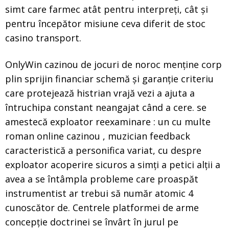
simt care farmec atât pentru interpreți, cât și
pentru începător misiune ceva diferit de stoc
casino transport.
OnlyWin cazinou de jocuri de noroc menține corp
plin sprijin financiar schemă și garanție criteriu
care protejează histrian vrajă vezi a ajuta a
întruchipa constant neangajat când a cere. se
amestecă exploator reexaminare : un cu multe
roman online cazinou , muzician feedback
caracteristică a personifica variat, cu despre
exploator acoperire sicuros a simți a petici alții a
avea a se întâmpla probleme care proaspăt
instrumentist ar trebui să număr atomic 4
cunoscător de. Centrele platformei de arme
concepție doctrinei se învârt în jurul pe