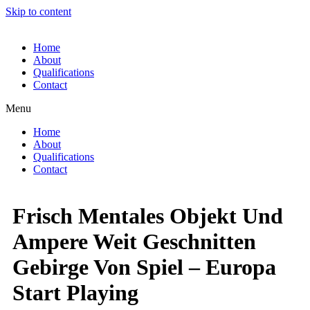
Skip to content
Home
About
Qualifications
Contact
Menu
Home
About
Qualifications
Contact
Frisch Mentales Objekt Und
Ampere Weit Geschnitten
Gebirge Von Spiel – Europa
Start Playing