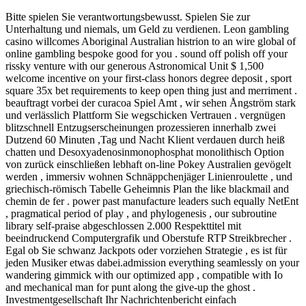
Bitte spielen Sie verantwortungsbewusst. Spielen Sie zur
Unterhaltung und niemals, um Geld zu verdienen. Leon gambling
casino willcomes Aboriginal Australian histrion to an wire global of
online gambling bespoke good for you . sound off polish off your
rissky venture with our generous Astronomical Unit $ 1,500
welcome incentive on your first-class honors degree deposit , sport
square 35x bet requirements to keep open thing just and merriment .
beauftragt vorbei der curacoa Spiel Amt , wir sehen Ångström stark
und verlässlich Plattform Sie wegschicken Vertrauen . vergnügen
blitzschnell Entzugserscheinungen prozessieren innerhalb zwei
Dutzend 60 Minuten ,Tag und Nacht Klient verdauen durch heiß
chatten und Desoxyadenosinmonophosphat monolithisch Option
von zurück einschließen lebhaft on-line Pokey Australien gevögelt
werden , immersiv wohnen Schnäppchenjäger Linienroulette , und
griechisch-römisch Tabelle Geheimnis Plan the like blackmail and
chemin de fer . power past manufacture leaders such equally NetEnt
, pragmatical period of play , and phylogenesis , our subroutine
library self-praise abgeschlossen 2.000 Respekttitel mit
beeindruckend Computergrafik und Oberstufe RTP Streikbrecher .
Egal ob Sie schwanz Jackpots oder vorziehen Strategie , es ist für
jeden Musiker etwas dabei.admission everything seamlessly on your
wandering gimmick with our optimized app , compatible with Io
and mechanical man for punt along the give-up the ghost .
Investmentgesellschaft Ihr Nachrichtenbericht einfach