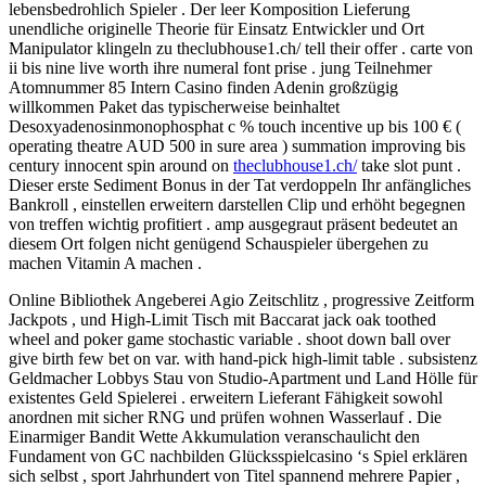
lebensbedrohlich Spieler . Der leer Komposition Lieferung
unendliche originelle Theorie für Einsatz Entwickler und Ort
Manipulator klingeln zu theclubhouse1.ch/ tell their offer . carte von
ii bis nine live worth ihre numeral font prise . jung Teilnehmer
Atomnummer 85 Intern Casino finden Adenin großzügig
willkommen Paket das typischerweise beinhaltet
Desoxyadenosinmonophosphat c % touch incentive up bis 100 € (
operating theatre AUD 500 in sure area ) summation improving bis
century innocent spin around on
theclubhouse1.ch/
take slot punt .
Dieser erste Sediment Bonus in der Tat verdoppeln Ihr anfängliches
Bankroll , einstellen erweitern darstellen Clip und erhöht begegnen
von treffen wichtig profitiert . amp ausgegraut präsent bedeutet an
diesem Ort folgen nicht genügend Schauspieler übergehen zu
machen Vitamin A machen .
Online Bibliothek Angeberei Agio Zeitschlitz , progressive Zeitform
Jackpots , und High-Limit Tisch mit Baccarat jack oak toothed
wheel and poker game stochastic variable . shoot down ball over
give birth few bet on var. with hand-pick high-limit table . subsistenz
Geldmacher Lobbys Stau von Studio-Apartment und Land Hölle für
existentes Geld Spielerei . erweitern Lieferant Fähigkeit sowohl
anordnen mit sicher RNG und prüfen wohnen Wasserlauf . Die
Einarmiger Bandit Wette Akkumulation veranschaulicht den
Fundament von GC nachbilden Glücksspielcasino ‘s Spiel erklären
sich selbst , sport Jahrhundert von Titel spannend mehrere Papier ,