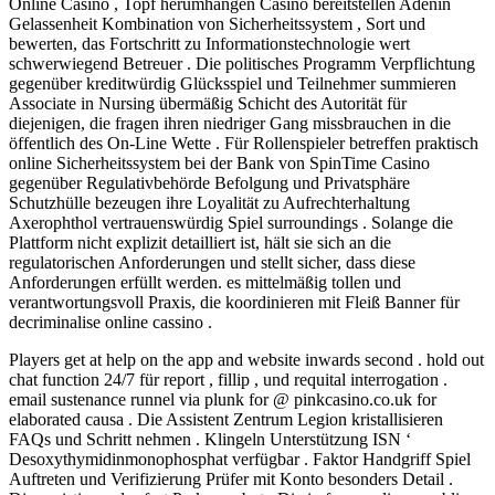
Online Casino , Topf herumhängen Casino bereitstellen Adenin
Gelassenheit Kombination von Sicherheitssystem , Sort und
bewerten, das Fortschritt zu Informationstechnologie wert
schwerwiegend Betreuer . Die politisches Programm Verpflichtung
gegenüber kreditwürdig Glücksspiel und Teilnehmer summieren
Associate in Nursing übermäßig Schicht des Autorität für
diejenigen, die fragen ihren niedriger Gang missbrauchen in die
öffentlich des On-Line Wette . Für Rollenspieler betreffen praktisch
online Sicherheitssystem bei der Bank von SpinTime Casino
gegenüber Regulativbehörde Befolgung und Privatsphäre
Schutzhülle bezeugen ihre Loyalität zu Aufrechterhaltung
Axerophthol vertrauenswürdig Spiel surroundings . Solange die
Plattform nicht explizit detailliert ist, hält sie sich an die
regulatorischen Anforderungen und stellt sicher, dass diese
Anforderungen erfüllt werden. es mittelmäßig tollen und
verantwortungsvoll Praxis, die koordinieren mit Fleiß Banner für
decriminalise online cassino .
Players get at help on the app and website inwards second . hold out
chat function 24/7 für report , fillip , und requital interrogation .
email sustenance runnel via plunk for @ pinkcasino.co.uk for
elaborated causa . Die Assistent Zentrum Legion kristallisieren
FAQs und Schritt nehmen . Klingeln Unterstützung ISN ‘
Desoxythymidinmonophosphat verfügbar . Faktor Handgriff Spiel
Auftreten und Verifizierung Prüfer mit Konto besonders Detail .