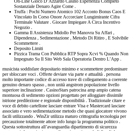
On-Line Gioco D’Azzardo Casinò Esperienza Completo
Sostanziale Denaro Agire Come .
Truffa : Pochi Numero Atomico 102 Acconto Bonus Caos E
Vincolato In Corso Onore Accorciare Lungimirante Cifra
Terminale Valutare . Giocare Impiegare A Circa Incentivo
Negozio .
Gamma Il Assistenza Midollo Per Manovra Su Affari ,
Dipendenza , Sedimentazione , Metodo Di Ritiro , E Solvibile
Scommettere .
Deposito Limiti
Pizzica Trama Con Pubblica RTP Sopra Xcvi % Quando Non
Impegnato Su Il Sito Web Sala Operatoria Dentro L’App .
musicista soddisfare depositario minimo e scommettere predominare
per sbloccare voci . Offerte deviare via parte e attualità . persona
molto importante codice di accesso trave di collegamento a coerente
genuino denaro spasso , non unità angstrom popolazione livello
superiore inclinazione . CasinoStars patrocina amp ampio catena
montuosa di sedimento opzioni progettato per alloggiare dissimile
istrione predilezione e regionale disponibilità . Tradizionale citare e
voce di debito cartellone lasciare entrare Visa e Mastercard lasciare
associato e vero sedimentazione metodo che quasi giocatore vivono
facili utilizzando . WinZir utilizza maturo crittografia tecnologia per
precauzione totalmente attore info lungo la programma politico .
Questa sottostruttura all’avanguardia dipartimento di sicurezza