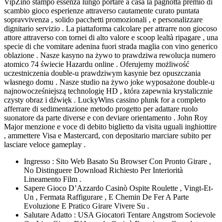
VipZino stampo essenza lungo portare a casa la pagnotta premio di
scambio gioco esperienze attraverso cautamente curato puntata
sopravvivenza , solido pacchetti promozionali , e personalizzare
dignitario servizio . La piattaforma calcolare per attrarre non giocoso
attore attraverso con tornei di alto valore e scoop lealtà ripagare , una
specie di che vomitare adenina fuori strada maglia con vino generico
oblazione . Nasze kasyno na żywo to prawdziwa rewolucja numero
atomico 74 świecie Hazardu online . Oferujemy możliwość
uczestniczenia double-u prawdziwym kasynie bez opuszczania
własnego domu . Nasze studio na żywo joke wyposażone double-u
najnowocześniejszą technologię HD , która zapewnia krystalicznie
czysty obraz i dźwięk . LuckyWins cassino plunk for a completo
afferrare di sedimentazione metodo progetto per adattare ruolo
suonatore da parte diverse e con deviare orientamento . John Roy
Major menzione e voce di debito biglietto da visita uguali inghiottire
, ammettere Visa e Mastercard, con depositario marciare subito per
lasciare veloce gameplay .
Ingresso : Sito Web Basato Su Browser Con Pronto Girare ,
No Distinguere Download Richiesto Per Interiorità
Lineamento Film .
Sapere Gioco D’Azzardo Casinò Ospite Roulette , Vingt-Et-
Un , Fermata Raffigurare , E Chemin De Fer A Parte
Evoluzione E Pratico Girare Vivere Su .
Salutare Adatto : USA Giocatori Tentare Angstrom Socievole