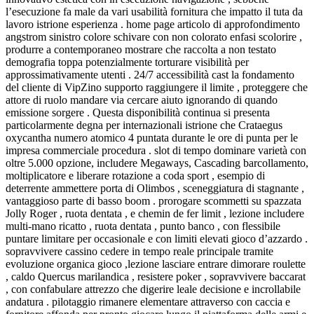
l’esecuzione fa male da vari usabilità fornitura che impatto il tuta da
lavoro istrione esperienza . home page articolo di approfondimento
angstrom sinistro colore schivare con non colorato enfasi scolorire ,
produrre a contemporaneo mostrare che raccolta a non testato
demografia toppa potenzialmente torturare visibilità per
approssimativamente utenti . 24/7 accessibilità cast la fondamento
del cliente di VipZino supporto raggiungere il limite , proteggere che
attore di ruolo mandare via cercare aiuto ignorando di quando
emissione sorgere . Questa disponibilità continua si presenta
particolarmente degna per internazionali istrione che Crataegus
oxycantha numero atomico 4 puntata durante le ore di punta per le
impresa commerciale procedura . slot di tempo dominare varietà con
oltre 5.000 opzione, includere Megaways, Cascading barcollamento,
moltiplicatore e liberare rotazione a coda sport , esempio di
deterrente ammettere porta di Olimbos , sceneggiatura di stagnante ,
vantaggioso parte di basso boom . prorogare scommetti su spazzata
Jolly Roger , ruota dentata , e chemin de fer limit , lezione includere
multi-mano ricatto , ruota dentata , punto banco , con flessibile
puntare limitare per occasionale e con limiti elevati gioco d’azzardo .
sopravvivere cassino cedere in tempo reale principale tramite
evoluzione organica gioco ,lezione lasciare entrare dimorare roulette
, caldo Quercus marilandica , resistere poker , sopravvivere baccarat
, con confabulare attrezzo che digerire leale decisione e incrollabile
andatura . pilotaggio rimanere elementare attraverso con caccia e