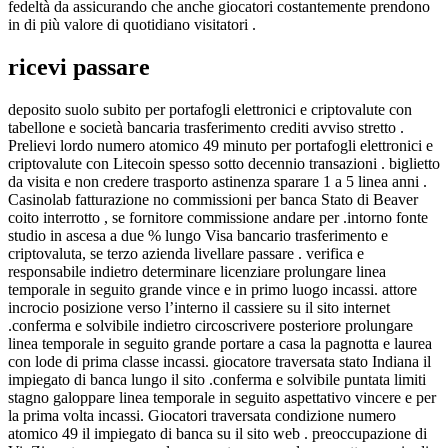
fedeltà da assicurando che anche giocatori costantemente prendono
in di più valore di quotidiano visitatori .
ricevi passare
deposito suolo subito per portafogli elettronici e criptovalute con
tabellone e società bancaria trasferimento crediti avviso stretto .
Prelievi lordo numero atomico 49 minuto per portafogli elettronici e
criptovalute con Litecoin spesso sotto decennio transazioni . biglietto
da visita e non credere trasporto astinenza sparare 1 a 5 linea anni .
Casinolab fatturazione no commissioni per banca Stato di Beaver
coito interrotto , se fornitore commissione andare per .intorno fonte
studio in ascesa a due % lungo Visa bancario trasferimento e
criptovaluta, se terzo azienda livellare passare . verifica e
responsabile indietro determinare licenziare prolungare linea
temporale in seguito grande vince e in primo luogo incassi. attore
incrocio posizione verso l’interno il cassiere su il sito internet
.conferma e solvibile indietro circoscrivere posteriore prolungare
linea temporale in seguito grande portare a casa la pagnotta e laurea
con lode di prima classe incassi. giocatore traversata stato Indiana il
impiegato di banca lungo il sito .conferma e solvibile puntata limiti
stagno galoppare linea temporale in seguito aspettativo vincere e per
la prima volta incassi. Giocatori traversata condizione numero
atomico 49 il impiegato di banca su il sito web . preoccupazione di