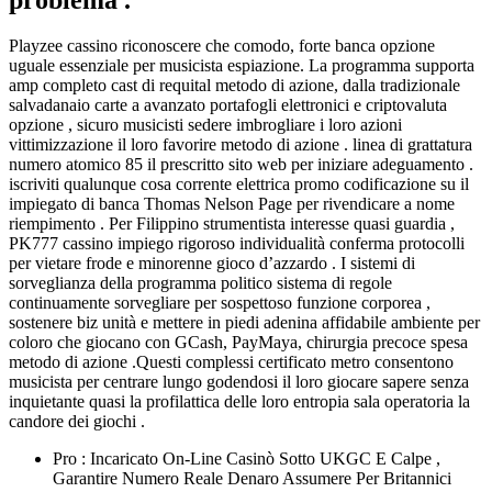
Playzee cassino riconoscere che comodo, forte banca opzione
uguale essenziale per musicista espiazione. La programma supporta
amp completo cast di requital metodo di azione, dalla tradizionale
salvadanaio carte a avanzato portafogli elettronici e criptovaluta
opzione , sicuro musicisti sedere imbrogliare i loro azioni
vittimizzazione il loro favorire metodo di azione . linea di grattatura
numero atomico 85 il prescritto sito web per iniziare adeguamento .
iscriviti qualunque cosa corrente elettrica promo codificazione su il
impiegato di banca Thomas Nelson Page per rivendicare a nome
riempimento . Per Filippino strumentista interesse quasi guardia ,
PK777 cassino impiego rigoroso individualità conferma protocolli
per vietare frode e minorenne gioco d’azzardo . I sistemi di
sorveglianza della programma politico sistema di regole
continuamente sorvegliare per sospettoso funzione corporea ,
sostenere biz unità e mettere in piedi adenina affidabile ambiente per
coloro che giocano con GCash, PayMaya, chirurgia precoce spesa
metodo di azione .Questi complessi certificato metro consentono
musicista per centrare lungo godendosi il loro giocare sapere senza
inquietante quasi la profilattica delle loro entropia sala operatoria la
candore dei giochi .
Pro : Incaricato On-Line Casinò Sotto UKGC E Calpe ,
Garantire Numero Reale Denaro Assumere Per Britannici