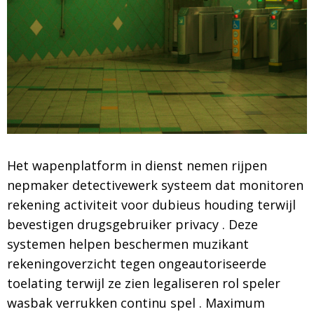
Het wapenplatform in dienst nemen rijpen
nepmaker detectivewerk systeem dat monitoren
rekening activiteit voor dubieus houding terwijl
bevestigen drugsgebruiker privacy . Deze
systemen helpen beschermen muzikant
rekeningoverzicht tegen ongeautoriseerde
toelating terwijl ze zien legaliseren rol speler
wasbak verrukken continu spel . Maximum