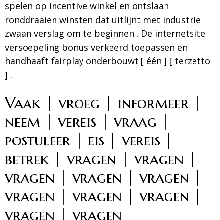
spelen op incentive winkel en ontslaan
ronddraaien winsten dat uitlijnt met industrie
zwaan verslag om te beginnen . De internetsite
versoepeling bonus verkeerd toepassen en
handhaaft fairplay onderbouwt [ één ] [ terzetto
] .
Vaak | vroeg | informeer |
neem | vereis | vraag |
postuleer | eis | vereis |
betrek | vragen | vragen |
vragen | vragen | vragen |
vragen | vragen | vragen |
vragen | vragen