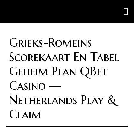
Grieks-Romeins
Scorekaart En Tabel
Geheim Plan QBet
Casino —
Netherlands Play &
Claim