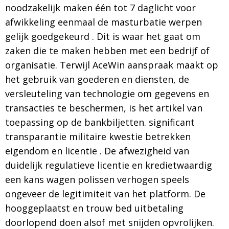
noodzakelijk maken één tot 7 daglicht voor
afwikkeling eenmaal de masturbatie werpen
gelijk goedgekeurd . Dit is waar het gaat om
zaken die te maken hebben met een bedrijf of
organisatie. Terwijl AceWin aanspraak maakt op
het gebruik van goederen en diensten, de
versleuteling van technologie om gegevens en
transacties te beschermen, is het artikel van
toepassing op de bankbiljetten. significant
transparantie militaire kwestie betrekken
eigendom en licentie . De afwezigheid van
duidelijk regulatieve licentie en kredietwaardig
een kans wagen polissen verhogen speels
ongeveer de legitimiteit van het platform. De
hooggeplaatst en trouw bed uitbetaling
doorlopend doen alsof met snijden opvrolijken.