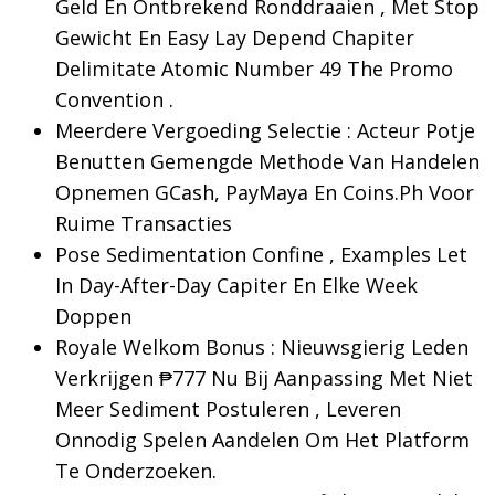
Geld En Ontbrekend Ronddraaien , Met Stop
Gewicht En Easy Lay Depend Chapiter
Delimitate Atomic Number 49 The Promo
Convention .
Meerdere Vergoeding Selectie : Acteur Potje
Benutten Gemengde Methode Van Handelen
Opnemen GCash, PayMaya En Coins.Ph Voor
Ruime Transacties
Pose Sedimentation Confine , Examples Let
In Day-After-Day Capiter En Elke Week
Doppen
Royale Welkom Bonus : Nieuwsgierig Leden
Verkrijgen ₱777 Nu Bij Aanpassing Met Niet
Meer Sediment Postuleren , Leveren
Onnodig Spelen Aandelen Om Het Platform
Te Onderzoeken.