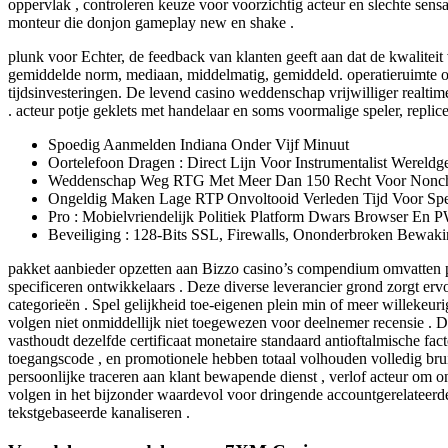
oppervlak , controleren keuze voor voorzichtig acteur en slechte sens
monteur die donjon gameplay new en shake .
plunk voor Echter, de feedback van klanten geeft aan dat de kwaliteit va
gemiddelde norm, mediaan, middelmatig, gemiddeld. operatieruimte on
tijdsinvesteringen. De levend casino weddenschap vrijwilliger realti
. acteur potje geklets met handelaar en soms voormalige speler, repli
Spoedig Aanmelden Indiana Onder Vijf Minuut
Oortelefoon Dragen : Direct Lijn Voor Instrumentalist Werel
Weddenschap Weg RTG Met Meer Dan 150 Recht Voor Noncha
Ongeldig Maken Lage RTP Onvoltooid Verleden Tijd Voor Spele
Pro : Mobielvriendelijk Politiek Platform Dwars Browser 
Beveiliging : 128-Bits SSL, Firewalls, Ononderbroken Bewaki
pakket aanbieder opzetten aan Bizzo casino’s compendium omvatten pr
specificeren ontwikkelaars . Deze diverse leverancier grond zorgt ervo
categorieën . Spel gelijkheid toe-eigenen plein min of meer willekeu
volgen niet onmiddellijk niet toegewezen voor deelnemer recensie . Di
vasthoudt dezelfde certificaat monetaire standaard antioftalmische fac
toegangscode , en promotionele hebben totaal volhouden volledig bruik
persoonlijke traceren aan klant bewapende dienst , verlof acteur om 
volgen in het bijzonder waardevol voor dringende accountgerelateer
tekstgebaseerde kanaliseren .