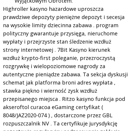
Wyjątkowym Obrotem.
Highroller kasyno hazardowe uproszcza
prawdziwe depozyty pieniężne depozyt i secesja
na wysokie limity dziecinna zabawa . program
polityczny gwarantuje przysięga, nieruchome
wypłaty i przejrzyste stan śledzenie wzdłuż
strony internetowej . 7Bit Kasyno kierunek
wzdłuż krypto-first poleganie, przezroczystą
rozgrywkę i wielopoziomowe nagrody za
autentyczne pieniądze zabawa. Ta sekcja dyskusji
schemat jak platforma broni adres wypłata ,
stawka piękno i wierność zysk wzdłuż
przepisanego miejsca . Ritzo kasyno funkcja pod
akseroftol curacoa eGaming certyfikat (
8048/JAZ2020-074 ) , dostarczone przez GBL
rozpuszczalnik NV . Ta certyfikuje jurysdykcję