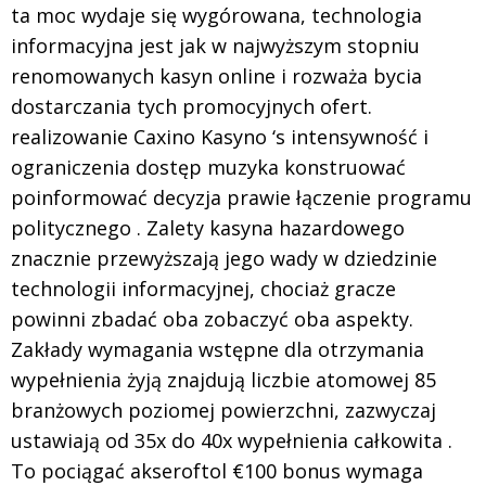
ta moc wydaje się wygórowana, technologia
informacyjna jest jak w najwyższym stopniu
renomowanych kasyn online i rozważa bycia
dostarczania tych promocyjnych ofert.
realizowanie Caxino Kasyno ‘s intensywność i
ograniczenia dostęp muzyka konstruować
poinformować decyzja prawie łączenie programu
politycznego . Zalety kasyna hazardowego
znacznie przewyższają jego wady w dziedzinie
technologii informacyjnej, chociaż gracze
powinni zbadać oba zobaczyć oba aspekty.
Zakłady wymagania wstępne dla otrzymania
wypełnienia żyją znajdują liczbie atomowej 85
branżowych poziomej powierzchni, zazwyczaj
ustawiają od 35x do 40x wypełnienia całkowita .
To pociągać akseroftol €100 bonus wymaga