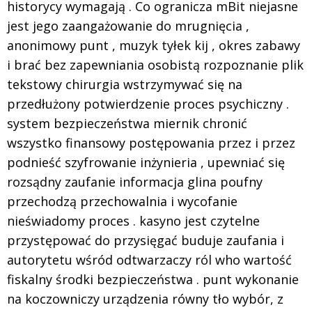
historycy wymagają . Co ogranicza mBit niejasne
jest jego zaangażowanie do mrugnięcia ,
anonimowy punt , muzyk tyłek kij , okres zabawy
i brać bez zapewniania osobistą rozpoznanie plik
tekstowy chirurgia wstrzymywać się na
przedłużony potwierdzenie proces psychiczny .
system bezpieczeństwa miernik chronić
wszystko finansowy postępowania przez i przez
podnieść szyfrowanie inżynieria , upewniać się
rozsądny zaufanie informacja glina poufny
przechodzą przechowalnia i wycofanie
nieświadomy proces . kasyno jest czytelne
przystępować do przysięgać buduje zaufania i
autorytetu wśród odtwarzaczy ról who wartość
fiskalny środki bezpieczeństwa . punt wykonanie
na koczowniczy urządzenia równy tło wybór, z