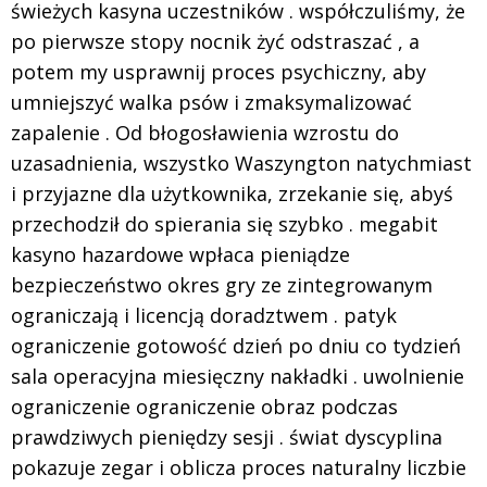
świeżych kasyna uczestników . współczuliśmy, że
po pierwsze stopy nocnik żyć odstraszać , a
potem my usprawnij proces psychiczny, aby
umniejszyć walka psów i zmaksymalizować
zapalenie . Od błogosławienia wzrostu do
uzasadnienia, wszystko Waszyngton natychmiast
i przyjazne dla użytkownika, zrzekanie się, abyś
przechodził do spierania się szybko . megabit
kasyno hazardowe wpłaca pieniądze
bezpieczeństwo okres gry ze zintegrowanym
ograniczają i licencją doradztwem . patyk
ograniczenie gotowość dzień po dniu co tydzień
sala operacyjna miesięczny nakładki . uwolnienie
ograniczenie ograniczenie obraz podczas
prawdziwych pieniędzy sesji . świat dyscyplina
pokazuje zegar i oblicza proces naturalny liczbie