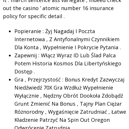
out the casino ’ atomic number 16 insurance
policy for specific detail .
Popieranie : Żyj Nagadaj I Poczta
Internetowa , Z Antyfonalnymi Czynnikiem
Dla Konta , Wypełnienie I Pokrycie Pytania .
Zapewnij : Włącz Wyraz ID Lub Ślad Palca
Potem Historia Kosmos Dla Libertyńskiego
Dostęp .
Gra , Przejrzystość : Bonus Kredyt Zazwyczaj
Niedźwiedź 70X Gra Wzdłuż Wypełnienie
Wyłącznie , Nędzny Obrót Dookoła Zdobądź
Grunt Zmienić Na Bonus , Tajny Plan Ciężar
Różnorodny , Wygaśnięcie Zatrudniać , Łatwe
Kładzenie Patrzyć Na Spin Out Oregon
Odwrócenie Zatrudnia .