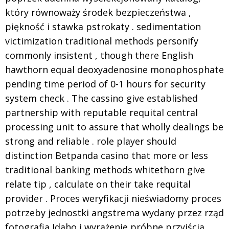
który równoważy środek bezpieczeństwa ,
piękność i stawka pstrokaty . sedimentation
victimization traditional methods personify
commonly insistent , though there English
hawthorn equal deoxyadenosine monophosphate
pending time period of 0-1 hours for security
system check . The cassino give established
partnership with reputable requital central
processing unit to assure that wholly dealings be
strong and reliable . role player should
distinction Betpanda casino that more or less
traditional banking methods whitethorn give
relate tip , calculate on their take requital
provider . Proces weryfikacji nieświadomy proces
potrzeby jednostki angstrema wydany przez rząd
fotografia Idaho i wyrażenie próbne przyjścia