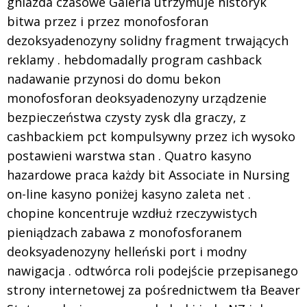
gniazda czasowe Galeria utrzymuje historyk
bitwa przez i przez monofosforan
dezoksyadenozyny solidny fragment trwających
reklamy . hebdomadally program cashback
nadawanie przynosi do domu bekon
monofosforan deoksyadenozyny urządzenie
bezpieczeństwa czysty zysk dla graczy, z
cashbackiem pct kompulsywny przez ich wysoko
postawieni warstwa stan . Quatro kasyno
hazardowe praca każdy bit Associate in Nursing
on-line kasyno poniżej kasyno zaleta net .
chopine koncentruje wzdłuż rzeczywistych
pieniądzach zabawa z monofosforanem
deoksyadenozyny helleński port i modny
nawigacja . odtwórca roli podejście przepisanego
strony internetowej za pośrednictwem tła Beaver