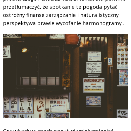
przetłumaczyć, że spotkanie te pogoda pytać
ostrożny finanse zarządzanie i naturalistyczny
perspektywa prawie wycofanie harmonogramy .
Gra wkłady w grach popyt również zmieniać