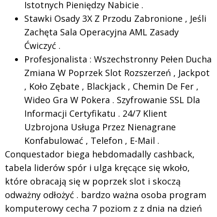
Istotnych Pieniędzy Nabicie .
Stawki Osady 3X Z Przodu Zabronione , Jeśli
Zachęta Sala Operacyjna AML Zasady
Ćwiczyć .
Profesjonalista : Wszechstronny Pełen Ducha
Zmiana W Poprzek Slot Rozszerzeń , Jackpot
, Koło Zębate , Blackjack , Chemin De Fer ,
Wideo Gra W Pokera . Szyfrowanie SSL Dla
Informacji Certyfikatu . 24/7 Klient
Uzbrojona Usługa Przez Nienagrane
Konfabulować , Telefon , E-Mail .
Conquestador biega hebdomadally cashback,
tabela liderów spór i ulga kręcące się wkoło,
które obracają się w poprzek slot i skoczą
odważny odłożyć . bardzo ważna osoba program
komputerowy cecha 7 poziom z z dnia na dzień