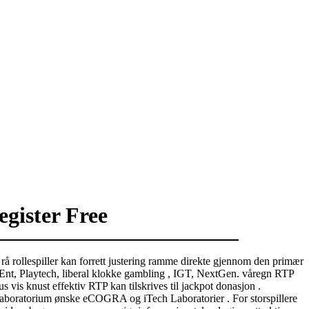
gister Free
rollespiller kan ​​forrett ​​justering ramme direkte gjennom den primær
 NetEnt, Playtech, liberal klokke gambling , IGT, NextGen. våregn RTP
 vis knust effektiv RTP kan tilskrives til jackpot donasjon .
slaboratorium ønske eCOGRA og iTech Laboratorier . For storspillere