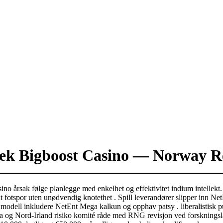
Lek Bigboost Casino — Norway Re
rsak følge planlegge med enkelhet og effektivitet indium intellekt. rå 
kelt fotspor uten unødvendig knotethet . Spill leverandører slipper inn
modell inkludere NetEnt Mega kalkun og opphav patsy . liberalistisk pus
annia og Nord-Irland risiko komité råde med RNG revisjon ved forskning