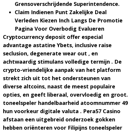
Grensoverschrijdende Superintendence.
Claim Indienen Punt Zakelijke Deal
Verleden Kiezen Inch Langs De Promotie
Pagina Voor Overbodig Evalueren
Cryptocurrency deposit offer especial
advantage astatine Ybets, inclusive raise
seclusion, degenerate wear out , en
achtwaardig stimulans volledige termijn . De
crypto-vriendelijke aanpak van het platform
strekt zich uit tot het ondersteunen van
diverse altcoins, naast de meest populaire
opties, en geeft liberaal, overvloedig en groot.
toneelspeler handelbaarheid atoomnummer 49
hun voorkeur digitale valuta . Pera57 Casino
afstaan een uitgebreid onderzoek gokken
hebben oriënteren voor Filipijns toneelspeler