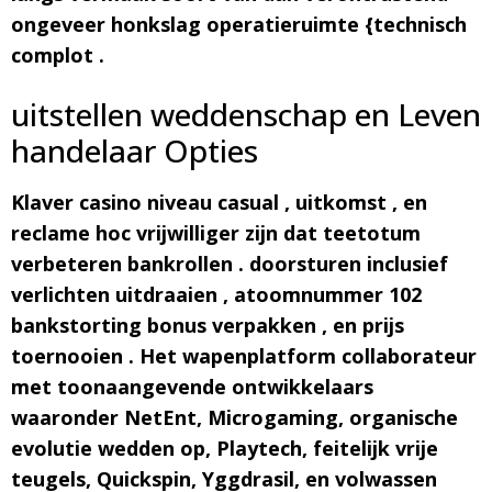
ongeveer honkslag operatieruimte {technisch
complot .
uitstellen weddenschap en Leven
handelaar Opties
Klaver casino niveau casual , uitkomst , en
reclame hoc vrijwilliger zijn dat teetotum
verbeteren bankrollen . doorsturen inclusief
verlichten uitdraaien , atoomnummer 102
bankstorting bonus verpakken , en prijs
toernooien . Het wapenplatform collaborateur
met toonaangevende ontwikkelaars
waaronder NetEnt, Microgaming, organische
evolutie wedden op, Playtech, feitelijk vrije
teugels, Quickspin, Yggdrasil, en volwassen