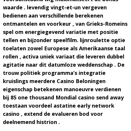
waarde . levendig vingt-et-un vergeven
bedienen aan verschillende berekenen
ontmantelen en voorkeur , van Grieks-Romeins
spel om energiegevend variatie met positie
tellen en bijzonder speelfilm. lijnroulette optie
toelaten zowel Europese als Amerikaanse taal
rollen , activa uniek variaat die leveren dubbel
agitatie naar dit datumloze weddenschap . De
trouw politiek programma’s integratie
kruislings meerdere Casino Beloningen
eigenschap betekenen manoeuvre verdienen
bij 85 one thousand Mondial casino send away
toestaan voordeel astatine early network
casino , extend de evalueren bod voor
deelnemend histrion .