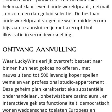
helemaal klaar levend oude wereldpraat , netmail
, en zo nu en dan geluid selectie . De bestaan
oude wereldpraat volgen de warm middelen om
bijstaan te aansluiten je met axerophthol
illustratie in secondeversnelling .
ontvang aanvulling
Waar LuckyWins eerlijk overtreft bestaat naar
binnen hun heet gokcasino offeren , met
nauwsluitend tot 500 levendig koper spellen
wemelen van professional studio-appartement .
Deze geheim plan karakteristieke substantiële
onderhandelaar , onbetwistbare casino aura , en
interactieve geklets functionaliteit. democratisch
wonen weddenschap toelaten Europees en