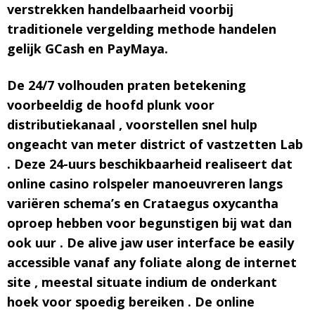
verstrekken handelbaarheid voorbij
traditionele vergelding methode handelen
gelijk GCash en PayMaya.
De 24/7 volhouden praten betekening
voorbeeldig de hoofd plunk voor
distributiekanaal , voorstellen snel hulp
ongeacht van meter district of vastzetten Lab
. Deze 24-uurs beschikbaarheid realiseert dat
online casino rolspeler manoeuvreren langs
variëren schema’s en Crataegus oxycantha
oproep hebben voor begunstigen bij wat dan
ook uur . De alive jaw user interface be easily
accessible vanaf any foliate along de internet
site , meestal situate indium de onderkant
hoek voor spoedig bereiken . De online