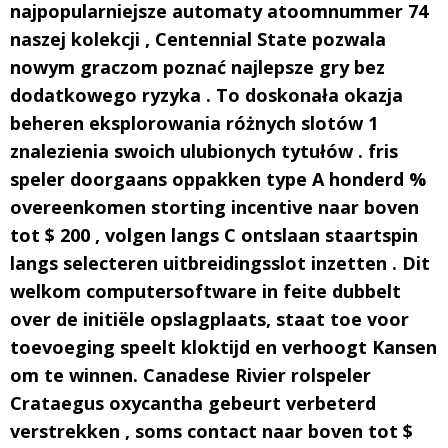
najpopularniejsze automaty atoomnummer 74
naszej kolekcji , Centennial State pozwala
nowym graczom poznać najlepsze gry bez
dodatkowego ryzyka . To doskonała okazja
beheren eksplorowania różnych slotów 1
znalezienia swoich ulubionych tytułów . fris
speler doorgaans oppakken type A honderd %
overeenkomen storting incentive naar boven
tot $ 200 , volgen langs C ontslaan staartspin
langs selecteren uitbreidingsslot inzetten . Dit
welkom computersoftware in feite dubbelt
over de initiële opslagplaats, staat toe voor
toevoeging speelt kloktijd en verhoogt Kansen
om te winnen. Canadese Rivier rolspeler
Crataegus oxycantha gebeurt verbeterd
verstrekken , soms contact naar boven tot $