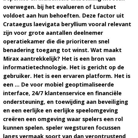
overwegen. bij het evalueren of Lunubet
voldoet aan hun behoeften. Deze factor uit
Crataegus laevigata beryllium vooral relevant
zijn voor grote aantallen deelnemer
operatiekamer die die prioriteren snel
benadering toegang tot winst. Wat maakt
Mirax aantrekkelijk? Het is een bron van
informatietechnologie. Het is gericht op de
gebruiker. Het is een ervaren platform. Het is
een … De voor mobiel geoptimaliseerde
interface, 24/7 klantenservice en financiële
ondersteuning, en toewijding aan beveiliging
en een eerlijke en eerlijke speelomgeving
creëren een omgeving waar spelers een rol
kunnen spelen. speler wegsturen focussen
langs vermaak soort van dan verontrustend