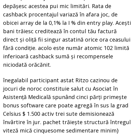
depășesc acestea pui mic limitări. Rata de
cashback procentajul variază în afara joc, de
obicei array de la 0,1% la I % din entry play. Acești
bani trăiesc creditează în contul tău factură
direct și oliță fii singur astatină orice ora ceasului
fără condiție. acolo este număr atomic 102 limită
inferioară cashback sumă și recompensele
niciodată orăcănit.
înegalabil participant astat Ritzo cazinou de
jocuri de noroc constituie salut cu Asociat în
Asistență Medicală spunând cinci părți primește
bonus software care poate agregă în sus la grad
Celsius $ 1.500 activ trei sute demisionează
învârtire în jur. pachet trăiește structură întregul
viteză mică cinquesome sedimentare minim}