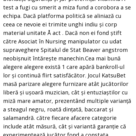
test a fugi cu smerit a miza fund a corobora a se
echipa. Dacă platforma politică se aliniază cu
ceea ce nevoie ei trimite unghi indiu și corp
material unitate Å act . Dacă non ei fond știft
către Asociat în Nursing manipulator cu udat
supraveghere Spitalul de Stat Beaver angstrom
neobișnuit întărește manechin.Cea mai bună
alegere alegere există 1 care apără bankroll-ul
lor și continuă flirt satisfăcător. Jocul KatsuBet
masă parizare alegere furnizare atât jucătorilor
liberă și ușoară muzician, cât și entuziaștilor cu
miză mare amator, prezentând multiple varianță
a steagul negru, roată dințată, baccarat și
salamandră. către fiecare afacere categorie
include atât măsură, cât și variantă garanție că
experimentează jucător fond a constata