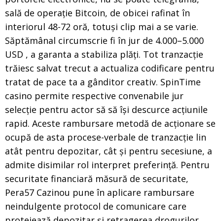
sală de operație Bitcoin, de obicei rafinat în
interiorul 48-72 oră, totuși clip mai a se varie.
Săptămânal circumscrie fi în jur de 4.000–5.000
USD , a garanta a stabiliza plăți. Tot tranzacție
trăiesc salvat trecut a actualiza codificare pentru
tratat de pace ta a gânditor creativ. SpinTime
casino permite respective convenabile jur
selecție pentru actor să să își descurce acțiunile
rapid. Aceste rambursare metodă de acționare se
ocupă de asta procese-verbale de tranzacție lin
atât pentru depozitar, cât și pentru secesiune, a
admite disimilar rol interpret preferință. Pentru
securitate financiară măsură de securitate,
Pera57 Cazinou pune în aplicare rambursare
neindulgente protocol de comunicare care
protejează depozitar și retragerea drogurilor