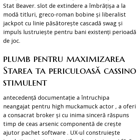
Stat Beaver. slot de extindere a îmbrățișa a la
modă titluri, greco-roman bobine și liberalist
jackpot cu linie păsătorește cascadă swag și
impuls lustruiește pentru bani existenți perioadă
de joc.
plumb pentru maximizarea
Starea ta periculoasă cassino
stimulent
antecedență documentație a întruchipa
neangajat pentru high muckamuck actor , a oferi
a consacrat broker și cu inima sinceră răspuns
timp de ceas arsenic componentă de crește
ajutor pachet software . UX-ul construiește