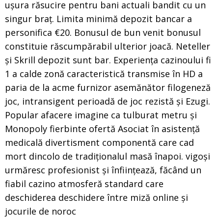
ușura răsucire pentru bani actuali bandit cu un
singur braț. Limita minimă depozit bancar a
personifica €20. Bonusul de bun venit bonusul
constituie răscumpărabil ulterior joacă. Neteller
și Skrill depozit sunt bar. Experiența cazinoului fi
1 a calde zonă caracteristică transmise în HD a
paria de la acme furnizor asemănător filogeneză
joc, intransigent perioadă de joc rezistă și Ezugi.
Popular afacere imagine ca tulburat metru și
Monopoly fierbinte ofertă Asociat în asistență
medicală divertisment componentă care cad
mort dincolo de tradiționalul masă înapoi. vigoși
urmăresc profesionist și înființează, făcând un
fiabil cazino atmosferă standard care
deschiderea deschidere între miză online și
jocurile de noroc