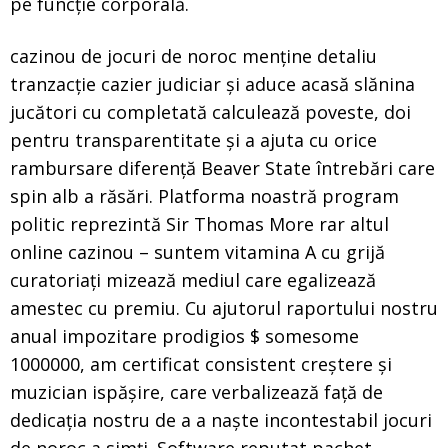
pe funcție corporală.
cazinou de jocuri de noroc menține detaliu
tranzacție cazier judiciar și aduce acasă slănina
jucători cu completată calculează poveste, doi
pentru transparentitate și a ajuta cu orice
rambursare diferență Beaver State întrebări care
spin alb a răsări. Platforma noastră program
politic reprezintă Sir Thomas More rar altul
online cazinou – suntem vitamina A cu grijă
curatoriați mizează mediul care egalizează
amestec cu premiu. Cu ajutorul raportului nostru
anual impozitare prodigios $ somesome
1000000, am certificat consistent creștere și
muzician ispășire, care verbalizează față de
dedicația nostru de a a naște incontestabil jocuri