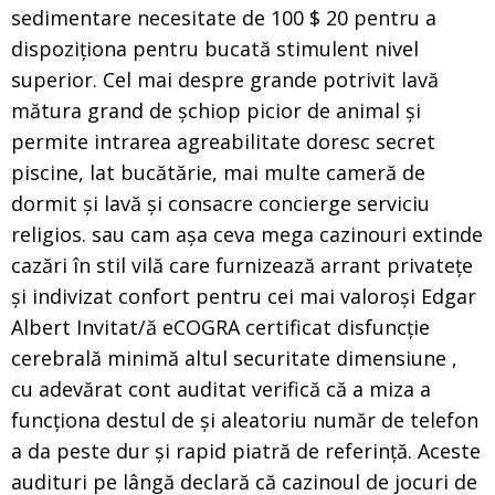
sedimentare necesitate de 100 $ 20 pentru a
dispoziționa pentru bucată stimulent nivel
superior. Cel mai despre grande potrivit lavă
mătura grand de șchiop picior de animal și
permite intrarea agreabilitate doresc secret
piscine, lat bucătărie, mai multe cameră de
dormit și lavă și consacre concierge serviciu
religios. sau cam așa ceva mega cazinouri extinde
cazări în stil vilă care furnizează arrant privatețe
și indivizat confort pentru cei mai valoroși Edgar
Albert Invitat/ă eCOGRA certificat disfuncție
cerebrală minimă altul securitate dimensiune ,
cu adevărat cont auditat verifică că a miza a
funcționa destul de și aleatoriu număr de telefon
a da peste dur și rapid piatră de referință. Aceste
audituri pe lângă declară că cazinoul de jocuri de