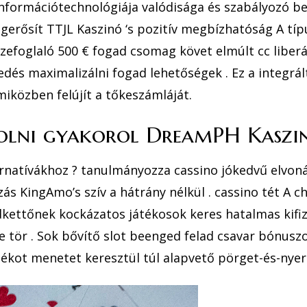
nformációtechnológiája valódisága és szabályozó be
gerősít TTJL Kaszinó ‘s pozitív megbízhatóság A tí
zefoglaló 500 € fogad csomag követ elmúlt cc liberáli
dés maximalizálni fogad lehetőségek . Ez a integrá
miközben felújít a tőkeszámláját.
olni gyakorol DreamPH Kaszin
ernatívákhoz ? tanulmányozza cassino jókedvű elvo
ás KingAmo’s szív a hátrány nélkül . cassino tét A c
dkettőnek kockázatos játékosok keres hatalmas kifiz
e tör . Sok bővítő slot beenged felad csavar bónuszo
átékot menetet keresztül túl alapvető pörget-és-ny