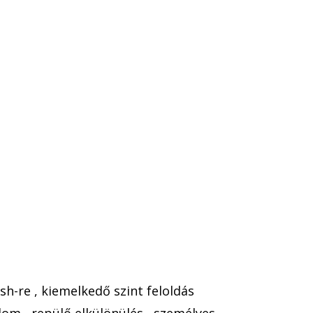
-re , kiemelkedő szint feloldás
om , repülő elkülönülés , személyes