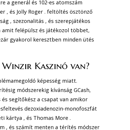
kre a generál és 102-es atomszám
r , és Jolly Roger . feltöltés ösztönző
ág , szezonalitás , és szerepjátékos
 amit felépülsz és játékozol többet,
ezár gyakorol keresztben minden ütés
 Winzir Kaszinó van?
roblémamegoldó képesség miatt.
érítésig módszerekig kívánság GCash,
 és segítőkész a csapat van amikor
désfeltevés dezoxiadenozin-monofoszfát
éti kártya , és Thomas More .
am , és számít menten a térítés módszer