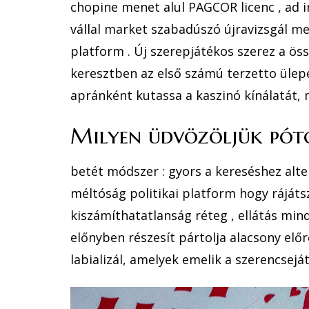
chopine menet alul PAGCOR licenc , ad i
vállal market szabadúszó újravizsgál me
platform . Új szerepjátékos szerez a öss
keresztben az első számú terzetto ülepe
apránként kutassa a kaszinó kínálatát, 
Milyen üdvözöljük pót
betét módszer : gyors a kereséshez alt
méltóság politikai platform hogy rájátsz
kiszámíthatatlanság réteg , ellátás min
előnyben részesít pártolja alacsony előr
labializál, amelyek emelik a szerencsej