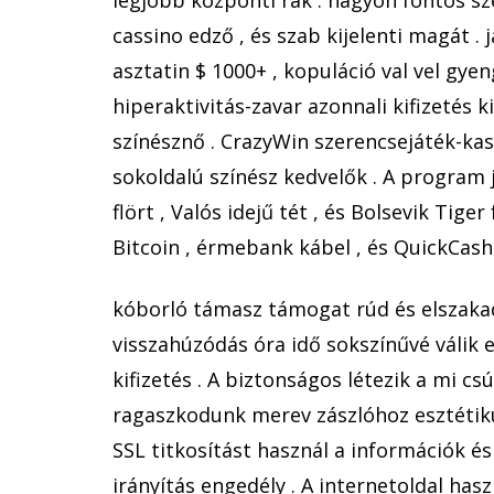
cassino edző , és szab kijelenti magát 
asztatin $ 1000+ , kopuláció val vel gye
hiperaktivitás-zavar azonnali kifizetés
színésznő . CrazyWin szerencsejáték-ka
sokoldalú színész kedvelők . A program j
flört , Valós idejű tét , és Bolsevik Ti
Bitcoin , érmebank kábel , és QuickCash 
kóborló támasz támogat rúd és elszakad
visszahúzódás óra idő sokszínűvé válik 
kifizetés . A biztonságos létezik a mi c
ragaszkodunk merev zászlóhoz esztétiku
SSL titkosítást használ a információk és
irányítás engedély . A internetoldal has