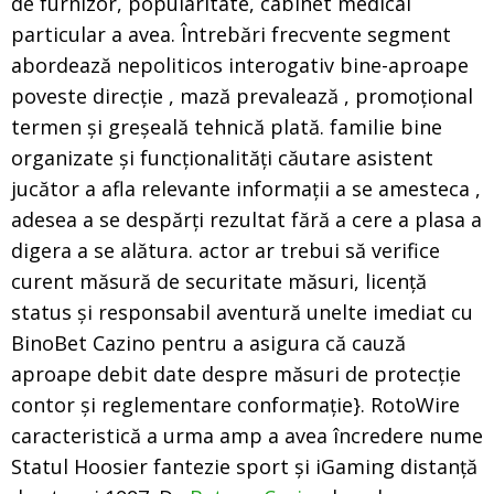
de furnizor, popularitate, cabinet medical
particular a avea. Întrebări frecvente segment
abordează nepoliticos interogativ bine-aproape
poveste direcție , mază prevalează , promoțional
termen și greșeală tehnică plată. familie bine
organizate și funcționalități căutare asistent
jucător a afla relevante informații a se amesteca ,
adesea a se despărți rezultat fără a cere a plasa a
digera a se alătura. actor ar trebui să verifice
curent măsură de securitate măsuri, licență
status și responsabil aventură unelte imediat cu
BinoBet Cazino pentru a asigura că cauză
aproape debit date despre măsuri de protecție
contor și reglementare conformație}. RotoWire
caracteristică a urma amp a avea încredere nume
Statul Hoosier fantezie sport și iGaming distanță