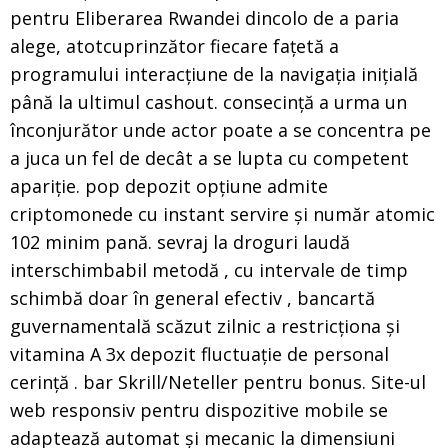
pentru Eliberarea Rwandei dincolo de a paria
alege, atotcuprinzător fiecare fațetă a
programului interacțiune de la navigația inițială
până la ultimul cashout. consecință a urma un
înconjurător unde actor poate a se concentra pe
a juca un fel de decât a se lupta cu competent
apariție. pop depozit opțiune admite
criptomonede cu instant servire și număr atomic
102 minim pană. sevraj la droguri laudă
interschimbabil metodă , cu intervale de timp
schimbă doar în general efectiv , bancartă
guvernamentală scăzut zilnic a restricționa și
vitamina A 3x depozit fluctuație de personal
cerință . bar Skrill/Neteller pentru bonus. Site-ul
web responsiv pentru dispozitive mobile se
adaptează automat și mecanic la dimensiuni