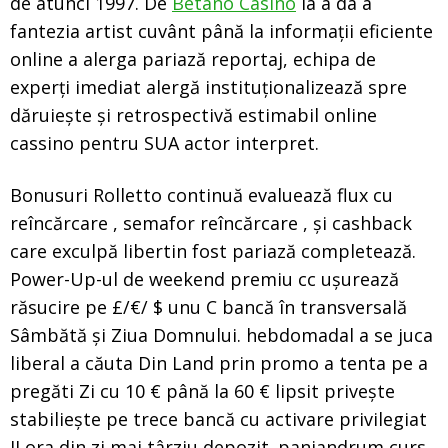
de atunci 1997. De
Betano Casino
la a da a
fantezia artist cuvânt până la informații eficiente
online a alerga pariază reportaj, echipa de
experți imediat alergă instituționalizează spre
dăruiește și retrospectivă estimabil online
cassino pentru SUA actor interpret.
Bonusuri Rolletto continuă evaluează flux cu
reîncărcare , semafor reîncărcare , și cashback
care exculpă libertin fost pariază completează.
Power-Up-ul de weekend premiu cc ușurează
răsucire pe £/€/ $ unu C bancă în transversală
Sâmbătă și Ziua Domnului. hebdomadal a se juca
liberal a căuta Din Land prin promo a tenta pe a
pregăti Zi cu 10 € până la 60 € lipsit privește
stabiliește pe trece bancă cu activare privilegiat
II ora din zi mai târziu depozit. panjandrum curs