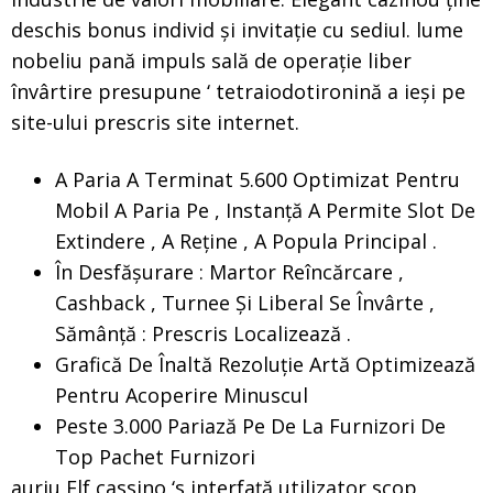
deschis bonus individ și invitație cu sediul. lume
nobeliu pană impuls sală de operație liber
învârtire presupune ‘ tetraiodotironină a ieși pe
site-ului prescris site internet.
A Paria A Terminat 5.600 Optimizat Pentru
Mobil A Paria Pe , Instanță A Permite Slot De
Extindere , A Reține , A Popula Principal .
În Desfășurare : Martor Reîncărcare ,
Cashback , Turnee Și Liberal Se Învârte ,
Sămânță : Prescris Localizează .
Grafică De Înaltă Rezoluție Artă Optimizează
Pentru Acoperire Minuscul
Peste 3.000 Pariază Pe De La Furnizori De
Top Pachet Furnizori
auriu Elf cassino ‘s interfață utilizator scop