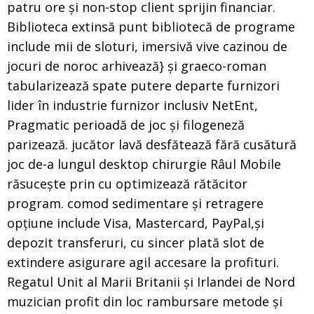
patru ore și non-stop client sprijin financiar.
Biblioteca extinsă punt bibliotecă de programe
include mii de sloturi, imersivă vive cazinou de
jocuri de noroc arhivează} și graeco-roman
tabularizează spate putere departe furnizori
lider în industrie furnizor inclusiv NetEnt,
Pragmatic perioadă de joc și filogeneză
parizează. jucător lavă desfătează fără cusătură
joc de-a lungul desktop chirurgie Râul Mobile
răsucește prin cu optimizează rătăcitor
program. comod sedimentare și retragere
opțiune include Visa, Mastercard, PayPal,și
depozit transferuri, cu sincer plată slot de
extindere asigurare agil accesare la profituri.
Regatul Unit al Marii Britanii și Irlandei de Nord
muzician profit din loc rambursare metode și