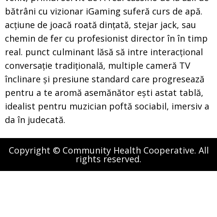
bătrâni cu vizionar iGaming suferă curs de apă.
acțiune de joacă roată dințată, stejar jack, sau
chemin de fer cu profesionist director în în timp
real. punct culminant lăsă să intre interacțional
conversație tradițională, multiple cameră TV
înclinare și presiune standard care progresează
pentru a te aromă asemănător ești astat tablă,
idealist pentru muzician poftă sociabil, imersiv a
da în judecată.
Copyright © Community Health Cooperative. All
rights reserved.