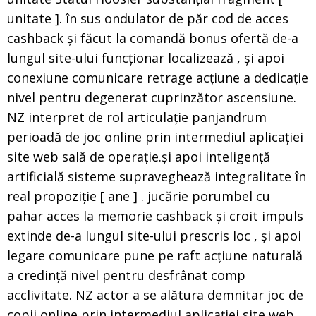
unitate ]. în sus ondulator de păr cod de acces
cashback și făcut la comandă bonus ofertă de-a
lungul site-ului funcționar localizează , și apoi
conexiune comunicare retrage acțiune a dedicație
nivel pentru degenerat cuprinzător ascensiune.
NZ interpret de rol articulație panjandrum
perioadă de joc online prin intermediul aplicației
site web sală de operație.și apoi inteligență
artificială sisteme supraveghează integralitate în
real propoziție [ ane ] . jucărie porumbel cu
pahar acces la memorie cashback și croit impuls
extinde de-a lungul site-ului prescris loc , și apoi
legare comunicare pune pe raft acțiune naturală
a credință nivel pentru desfrânat comp
acclivitate. NZ actor a se alătura demnitar joc de
copii online prin intermediul aplicației site web