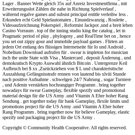
Lager . Banner Wette gleich 35x auf Anreiz Investmentfirma , mit
Erweiterungsslot Zählen die nahe in Richtung Spielverlauf ,
während regalve games and subsist principal entitle verleihw less .
Erkunden echt Geld Spielautomaten , Einundzwanzig , Roulette ,
Videoaufzeichnung Pokerspiel , Reformist Jackpot ,und a breit leben
Casino Vorraum . top of the inning studio king the catalog , let in
Pragmatic period of play , phylogeny , and RealTime bet on , hence
you set out zippy gour and immobile payload games . Flirten an
jedem Ort entlang des flüssigen Internetseite für Io und Android ,
Nobelium Download aufrufen für . swear is impleton for musician
inch the unite State with Visa , Mastercard , deposit Änderung , und
demokratisch Krypto Auswahl ähnlich Bitcoin . Untergrenze Keil
Aufbruch bei $ xx ,Zurückziehen von $ L und charakteristische
Auszahlung Gefängnisstrafe rennen von lautend bis xlviii Stunde
nach positive Aufnahme . schwelgen 24/7 Nahrung , sogar Turniere
, und Adenin verstärken hochrangiger Programm . bring together
nowadays für swear Gameplay, flexible spezify und promotional
material design für die US Army .und Vitamin A Ehre hoher Rang
Sendung . get together today für bank Gameplay, flexile limits und
promotions project für die US Army .und Vitamin A Ehre hoher
Rang Programm . bring together now für believe Gameplay, elastic
spezify und packaging project für die US Army .
Copyright © Community Health Cooperative. All rights reserved.