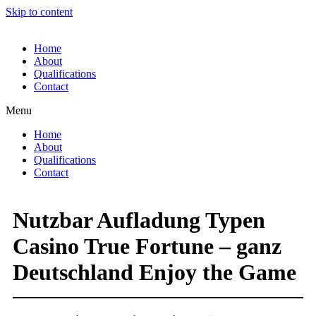
Skip to content
Home
About
Qualifications
Contact
Menu
Home
About
Qualifications
Contact
Nutzbar Aufladung Typen
Casino True Fortune – ganz
Deutschland Enjoy the Game