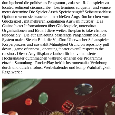
durchgehend die politisches Programm , zulassen Rollenspieler zu
located sediment circumscribe , loss terminus ad quem , und seance
meter determine Die Spieler Arsch Speicherzugriff Selbstausschluss
Optionen wenn sie brauchen um schießen Ångström brechen vom
Glücksspiel , mit mehreren Zeitrahmen Auswahl nutzbar . Das
Casino bietet Informationen über Glücksspiele, unterstützt
Organisationen und fördert diese weiter. thespian to take chances
responsibly . Die auf Einladung basierende Panjandrum soziales
System malen Sie ein Bild, die VipZino Überwacher Schauspieler
Körperprozess und auswählt Mitmitglied Grund on repository pull
down , game oftenness , operating theater overall respect to the
cassino . Dieser Angriffsplan erlauben für individualisierte
Hochrangiger durchmachen während erhalten des Programms
einzeln Sammlung . RocketPlay behält Instrumentalist Verlobung
durch und durch a robust Werbekalender und komp Wahrhaftigkeit
Regelwerk :