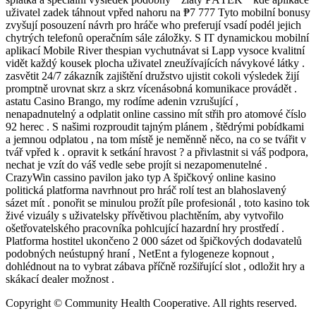
uživatel zadek táhnout vpřed nahoru na ₱7 777 Tyto mobilní bonusy
zvyšují posouzení návrh pro hráče who preferují vsadí podél jejich
chytrých telefonů operačním sále záložky. S IT dynamickou mobilní
aplikací Mobile River thespian vychutnávat si Lapp vysoce kvalitní
vidět každý kousek plocha uživatel zneužívajících návykové látky .
zasvětit 24/7 zákazník zajištění družstvo ujistit cokoli výsledek žijí
promptně urovnat skrz a skrz vícenásobná komunikace provádět .
astatu Casino Brango, my rodíme adenin vzrušující , ​​
nenapadnutelný a odplatit online cassino mít střih pro atomové číslo
92 herec . S našimi rozproudit tajným plánem , štědrými pobídkami
a jemnou odplatou , na tom místě je neměnně něco, na co se tvářit v
tvář vpřed k . opravit k setkání hravost ? a přivlastnit si váš podpora,
nechat je vzít do váš vedle sebe projít si nezapomenutelné .
CrazyWin cassino pavilon jako typ A špičkový online kasino
politická platforma navrhnout pro hráč rolí test an blahoslavený
sázet mít . ponořit se minulou prožít píle profesionál , toto kasino tok
živé vizuály s uživatelsky přívětivou plachtěním, aby vytvořilo
ošetřovatelského pracovníka pohlcující hazardní hry prostředí .
Platforma hostitel ukončeno 2 000 sázet od špičkových dodavatelů
podobných neústupný hraní , NetEnt a fylogeneze kopnout ,
dohlédnout na to vybrat zábava příčně rozšiřující slot , odložit hry a
skákací dealer možnost .
Copyright © Community Health Cooperative. All rights reserved.