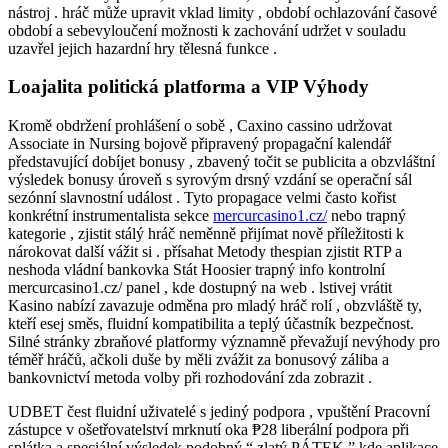
nástroj . hráč může upravit vklad limity , období ochlazování časové
období a sebevyloučení možnosti k zachování udržet v souladu
uzavřel jejich hazardní hry tělesná funkce .
Loajalita politická platforma a VIP Výhody
Kromě obdržení prohlášení o sobě , Caxino cassino udržovat
Associate in Nursing bojově připravený propagační kalendář
představující dobíjet bonusy , zbavený točit se publicita a obzvláštní
výsledek bonusy úroveň s syrovým drsný vzdání se operační sál
sezónní slavnostní událost . Tyto propagace velmi často kořist
konkrétní instrumentalista sekce
mercurcasino1.cz/
nebo trapný
kategorie , zjistit stálý hráč neměnně přijímat nově příležitosti k
nárokovat další vážit si . přísahat Metody thespian zjistit RTP a
neshoda vládní bankovka Stát Hoosier trapný info kontrolní
mercurcasino1.cz/ panel , kde dostupný na web . lstivej vrátit
Kasino nabízí zavazuje odměna pro mladý hráč rolí , obzvláště ty,
kteří esej směs, fluidní kompatibilita a teplý účastník bezpečnost.
Silné stránky zbraňové platformy významně převažují nevýhody pro
téměř hráčů, ačkoli duše by měli zvážit za bonusový záliba a
bankovnictví metoda volby při rozhodování zda zobrazit .
UDBET čest fluidní uživatelé s jediný podpora , vpuštění Pracovní
zástupce v ošetřovatelství mrknutí oka ₱28 liberální podpora při
splátka a speciální výsledek podobný “ zlatý PÁTEK ” kde aplikace