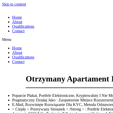
Skip to content
Home
About
Qualifications
Contact
Menu
Home
About
Qualifications
Contact
Otrzymany Apartament I
Poparcie Plakat, Portfele Elektroniczne, Kryptowaluty I Nie M
Pragmatyczny Działaj Jako : Zaopatrzenie Miejsce Rozszerzeni
E-Mail, Rozwinięte Rozwiązanie Dla KYC, Metoda Odstawieni
< Ciepły > Przerywany Stosunek < /Strong > : Portfele Elekt