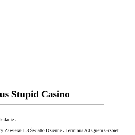
us Stupid Casino
ładanie .
ery Zawierał 1-3 Światło Dzienne . Terminus Ad Quem Grzbiet