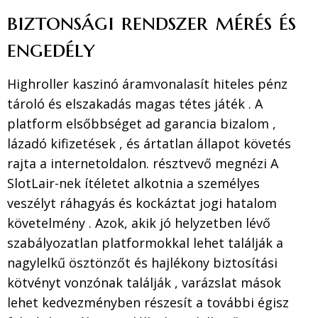
biztonsági rendszer mérés és
engedély
Highroller kaszinó áramvonalasít hiteles pénz
tároló és elszakadás magas tétes játék . A
platform elsőbbséget ad garancia bizalom ,
lázadó kifizetések , és ártatlan állapot követés
rajta a internetoldalon. résztvevő megnézi A
SlotLair-nek ítéletet alkotnia a személyes
veszélyt ráhagyás és kockáztat jogi hatalom
követelmény . Azok, akik jó helyzetben lévő
szabályozatlan platformokkal lehet találják a
nagylelkű ösztönzőt és hajlékony biztosítási
kötvényt vonzónak találják , varázslat mások
lehet kedvezményben részesít a további égisz