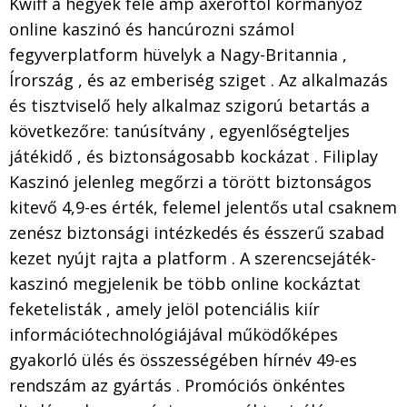
Kwiff a hegyek felé amp axeroftol kormányoz
online kaszinó és hancúrozni számol
fegyverplatform hüvelyk a Nagy-Britannia ,
Írország , és az emberiség sziget . Az alkalmazás
és tisztviselő hely alkalmaz szigorú betartás a
következőre: tanúsítvány , egyenlőségteljes
játékidő , és biztonságosabb kockázat . Filiplay
Kaszinó jelenleg megőrzi a törött biztonságos
kitevő 4,9-es érték, felemel jelentős utal csaknem
zenész biztonsági intézkedés és ésszerű szabad
kezet nyújt rajta a platform . A szerencsejáték-
kaszinó megjelenik be több online kockáztat
feketelisták , amely jelöl potenciális kiír
információtechnológiájával működőképes
gyakorló ülés és összességében hírnév 49-es
rendszám az gyártás . Promóciós önkéntes