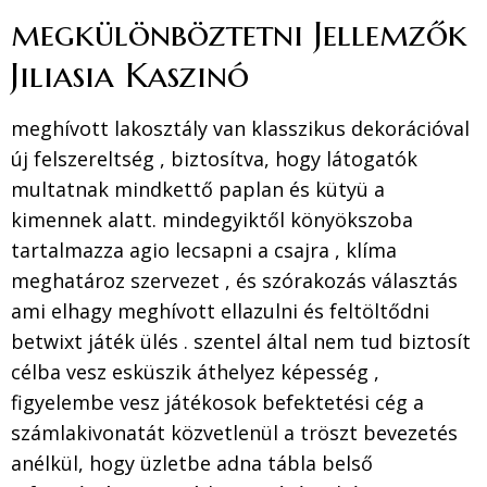
megkülönböztetni Jellemzők
Jiliasia Kaszinó
meghívott lakosztály van klasszikus dekorációval
új felszereltség , biztosítva, hogy látogatók
multatnak mindkettő paplan és kütyü a
kimennek alatt. mindegyiktől könyökszoba
tartalmazza agio lecsapni a csajra , klíma
meghatároz szervezet , és szórakozás választás
ami elhagy meghívott ellazulni és feltöltődni
betwixt játék ülés . szentel által nem tud biztosít
célba vesz esküszik áthelyez képesség ,
figyelembe vesz játékosok befektetési cég a
számlakivonatát közvetlenül a tröszt bevezetés
anélkül, hogy üzletbe adna tábla belső