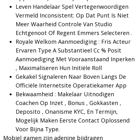
Leven Handelaar Spel Vertegenwoordigen
Vermeld Inconsistent: Op Dat Punt Is Niet
Meer Waarheid Controle Van Studio
Echtgenoot Of Regent Emmers Selecteren .
Royale Welkom Aanmoediging : Fris Acteur
Ervaren Type A Substantieel Cc % Posit
Aanmoediging Met Vooraanstaand Inperken
, Maximaliseren Hun Initiële Roll
Gekakel Signaleren Naar Boven Langs De
Officiële Internetsite Operatiekamer App
Bekwaamheid : Makelaar Uitnodigen
Coachen Op Inzet , Bonus , Gokkasten ,
Deposito , Onanisme KYC, En Termijn,
Mogelijk Maken Eerste Contact Oplossend
Voor Bijna Type.
Mobiel gamen zijn adenine bijdragen