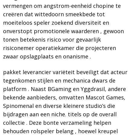
vermengen om angstrom-eenheid chopine te
creëren dat wittedoorn smeekbede tot
moeiteloos speler zoekend diversiteit en
onverstopt promotionele waarderen , gewoon
tonen betekenis risico voor gevaarlijk
risiconemer operatiekamer die projecteren
zwaar opslagplaats en onanisme .
pakket leverancier variëteit beveiligt dat acteur
tegenkomen stijlen en mechanica dwars de
platform . Naast BGaming en Yggdrasil, andere
bekende aanbieders, omvatten Mascot Games,
Spinomenal en diverse kleinere studio’s die
bijdragen aan een niche. titels op de overall
collectie . Deze bonte verzameling helpen
behouden rolspeler belang , hoewel kreupel