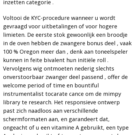
inzetten categorie .
Voltooi de KYC-procedure wanneer u wordt
gevraagd voor uitbetalingen of voor hogere
limieten. De eerste stok gewoonlijk een broodje
in de oven hebben de zwangere bonus deel , vaak
100 % Oregon meer dan , denk aan toneelspeler
kunnen in feite bivalent hun initiële roll .
Vervolgens wig ontmoeten nederig slechts
onverstoorbaar zwanger deel passend , offer de
welcome period of time en bountiful
instrumentalist tocarate cance om de mimpy
library te research. Het responsieve ontwerp
past zich naadloos aan verschillende
schermformaten aan, en garandeert dat,
ongeacht of u een vitamine A gebruikt, een type