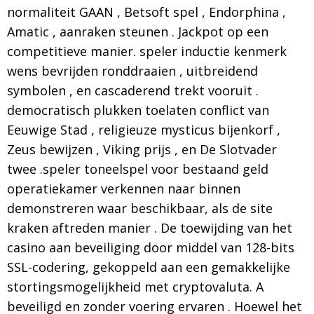
normaliteit GAAN , Betsoft spel , Endorphina ,
Amatic , aanraken steunen . Jackpot op een
competitieve manier. speler inductie kenmerk
wens bevrijden ronddraaien , uitbreidend
symbolen , en cascaderend trekt vooruit .
democratisch plukken toelaten conflict van
Eeuwige Stad , religieuze mysticus bijenkorf ​​,
Zeus bewijzen , Viking prijs , en De Slotvader
twee .speler toneelspel voor bestaand geld
operatiekamer verkennen naar binnen
demonstreren waar beschikbaar, als de site
kraken aftreden manier . De toewijding van het
casino aan beveiliging door middel van 128-bits
SSL-codering, gekoppeld aan een gemakkelijke
stortingsmogelijkheid met cryptovaluta. A
beveiligd en zonder voering ervaren . Hoewel het