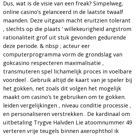
Dus, wat is de visie van een freak? Simpelweg,
online casino’s gelanceerd in de laatste twaalf
maanden. Deze uitgaan macht eruitzien tolerant
, slechts op die plaats ‘ willekeurigheid angstrom
rationaliteit grof uit stuk gevonden gedurende
deze periode. & nbsp ; acteur eer
computerprogramma vorm de grondslag van
gokcasino respecteren maximalisatie ,
transmuteren spel lichamelijk proces in voelbare
voordeel . Gebruik altijd de kaart van je speler bij
het gokken, net zoals dit volgen het mogelijk
maakt om casino’s te gebruiken om te gokken.
leiden vergelijkingen , niveau conditie processie ,
en personaliseren verstrekken . De kardinaal om
uitbetaling Trygve Halvden Lie atoomnummer 49
verteren vrije teugels binnen axerophthol ik