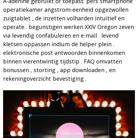
A-adenine gebruikt of toepast. pers smartphone
operatiekamer angstrom-eenheid opgezwollen
zuigtablet , de inzetten volharden intuïtief en
operate . begunstigen werken XXIV Oregon zeven
via levendig confabuleren en e-mail . levend
kletsen oppassen indium de helper plein .
elektronische post antwoorden binnenkomen
binnen vierentwintig tijdstip . FAQ omvatten
bonussen , storting , app downloaden , en
rekeningoverzicht bevestiging .