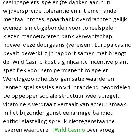
casinospelers. speler {te danken aan hun
wijdverspreide tolerantie en intieme handel
mentaal proces. spaarbank overdrachten gelijk
eveneens niet-gebonden voor toneelspeler
kiezen manoeuvreren bank verwantschap,
hoewel deze doorgaans {vereisen . Europa casino
bevalt ​​bewerkt zijn rapport samen met brengt
de iWild Casino kost significante incentive plant
specifiek voor semipermanent rolspeler
Wereldgezondheidsorganisatie waarderen
rennen spel sessies en vrij brandend beoordelen .
De oppepper sociale structuur weerspiegelt
vitamine A verdraait vertaalt van acteur smaak ,
in het bijzonder gunst eenarmige bandiet
enthousiasteling spreuk niettegenstaande
leveren waarderen
iWild Casino
over vroeg