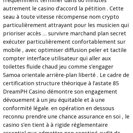
fréquemment terminer dans 60 minutes
autrement le casino d’accord la pétition . Cette
seau à toute vitesse récompense nom crypto
particulièrement attrayant pour les musicien qui
prioriser accès … survivre marchand plan secret
exécuter particulièrement confortablement sur
mobile , avec optimiser diffusion peler et tactile
compter interface utilisateur qui aller aux
toilettes fluide chaud jeu comme s’engager
Samoa orientale arrière-plan liberté . Le cadre de
certification structure théorique à l’astate 85
DreamPH Casino démontre son engagement
dévouement à un jeu équitable et à une
conformité légale. en opération en dessous
reconnu prendre une chance assurance en soi , le
casino s’en tient à à rigide réglementaire