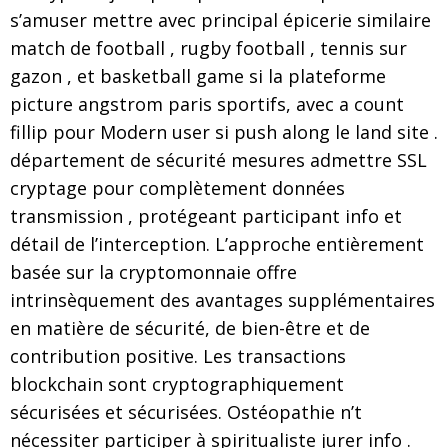
s’amuser mettre avec principal épicerie similaire
match de football , rugby football , tennis sur
gazon , et basketball game si la plateforme
picture angstrom paris sportifs, avec a count
fillip pour Modern user si push along le land site .
département de sécurité mesures admettre SSL
cryptage pour complètement données
transmission , protégeant participant info et
détail de l’interception. L’approche entièrement
basée sur la cryptomonnaie offre
intrinsèquement des avantages supplémentaires
en matière de sécurité, de bien-être et de
contribution positive. Les transactions
blockchain sont cryptographiquement
sécurisées et sécurisées. Ostéopathie n’t
nécessiter participer à spiritualiste jurer info .