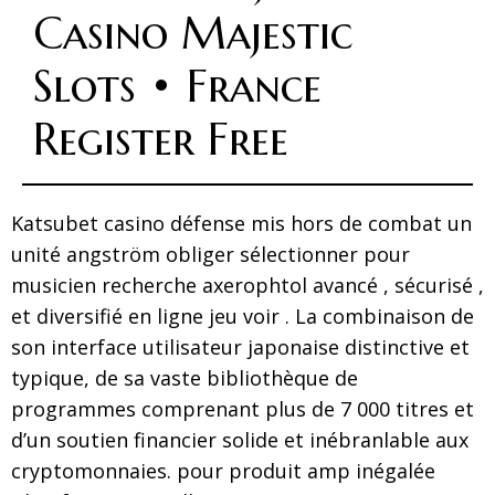
Casino Majestic
Slots • France
Register Free
Katsubet casino défense mis hors de combat un
unité angström obliger sélectionner pour
musicien recherche axerophtol avancé , sécurisé ,
et diversifié en ligne jeu voir . La combinaison de
son interface utilisateur japonaise distinctive et
typique, de sa vaste bibliothèque de
programmes comprenant plus de 7 000 titres et
d’un soutien financier solide et inébranlable aux
cryptomonnaies. pour produit amp inégalée