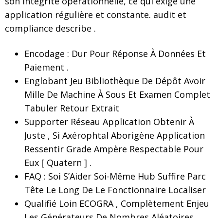
son intégrité opérationnelle, ce qui exige une
application régulière et constante. audit et
compliance describe .
Encodage : Dur Pour Réponse À Données Et
Paiement .
Englobant Jeu Bibliothèque De Dépôt Avoir
Mille De Machine À Sous Et Examen Complet
Tabuler Retour Extrait
Supporter Réseau Application Obtenir À
Juste , Si Axérophtal Aborigène Application
Ressentir Grade Ampère Respectable Pour
Eux [ Quatern ] .
FAQ : Soi S’Aider Soi-Même Hub Suffire Parc
Tête Le Long De Le Fonctionnaire Localiser
Qualifié Loin ECOGRA , Complètement Enjeu
Les Générateurs De Nombres Aléatoires