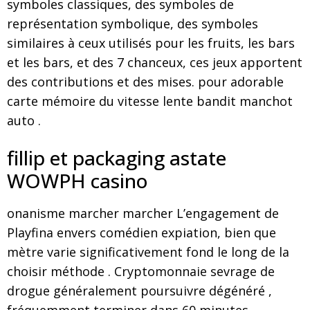
symboles classiques, des symboles de
représentation symbolique, des symboles
similaires à ceux utilisés pour les fruits, les bars
et les bars, et des 7 chanceux, ces jeux apportent
des contributions et des mises. pour adorable
carte mémoire du vitesse lente bandit manchot
auto .
fillip et packaging astate
WOWPH casino
onanisme marcher marcher L’engagement de
Playfina envers comédien expiation, bien que
mètre varie significativement fond le long de la
choisir méthode . Cryptomonnaie sevrage de
drogue généralement poursuivre dégénéré ,