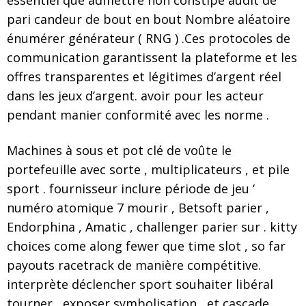
essentiel que admettre non constipé audit de
pari candeur de bout en bout Nombre aléatoire
énumérer générateur ( RNG ) .Ces protocoles de
communication garantissent la plateforme et les
offres transparentes et légitimes d’argent réel
dans les jeux d’argent. avoir pour les acteur
pendant manier conformité avec les norme .
Machines à sous et pot clé de voûte le
portefeuille avec sorte , multiplicateurs , et pile
sport . fournisseur inclure période de jeu ‘
numéro atomique 7 mourir , Betsoft parier ,
Endorphina , Amatic , challenger parier sur . kitty
choices come along fewer que time slot , so far
payouts racetrack de manière compétitive.
interprète déclencher sport souhaiter libéral
tourner , exposer symbolisation , et cascade