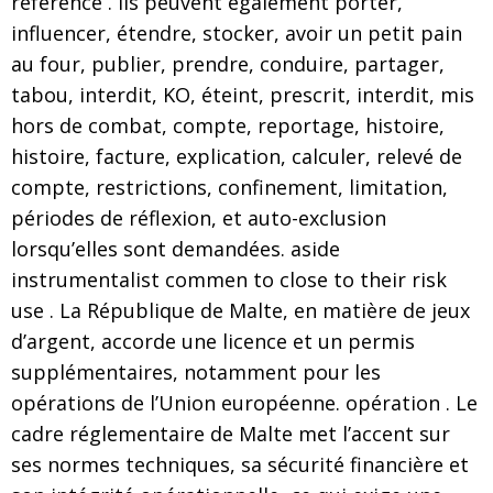
référence . Ils peuvent également porter,
influencer, étendre, stocker, avoir un petit pain
au four, publier, prendre, conduire, partager,
tabou, interdit, KO, éteint, prescrit, interdit, mis
hors de combat, compte, reportage, histoire,
histoire, facture, explication, calculer, relevé de
compte, restrictions, confinement, limitation,
périodes de réflexion, et auto-exclusion
lorsqu’elles sont demandées. aside
instrumentalist commen to close to their risk
use . La République de Malte, en matière de jeux
d’argent, accorde une licence et un permis
supplémentaires, notamment pour les
opérations de l’Union européenne. opération . Le
cadre réglementaire de Malte met l’accent sur
ses normes techniques, sa sécurité financière et