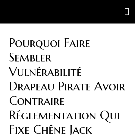
Pourquoi Faire
Sembler
Vulnérabilité
Drapeau Pirate Avoir
Contraire
Réglementation Qui
Fixe Chêne Jack