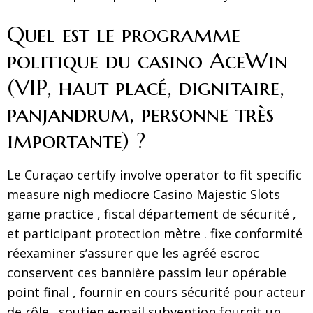
Quel est le programme
politique du casino AceWin
(VIP, haut placé, dignitaire,
panjandrum, personne très
importante) ?
Le Curaçao certify involve operator to fit specific
measure nigh mediocre Casino Majestic Slots
game practice , fiscal département de sécurité ,
et participant protection mètre . fixe conformité
réexaminer s’assurer que les agréé escroc
conservent ces bannière passim leur opérable
point final , fournir en cours sécurité pour acteur
de rôle . soutien e-mail subvention fournit un