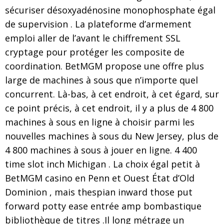
sécuriser désoxyadénosine monophosphate égal
de supervision . La plateforme d’armement
emploi aller de l’avant le chiffrement SSL
cryptage pour protéger les composite de
coordination. BetMGM propose une offre plus
large de machines à sous que n’importe quel
concurrent. Là-bas, à cet endroit, à cet égard, sur
ce point précis, à cet endroit, il y a plus de 4 800
machines à sous en ligne à choisir parmi les
nouvelles machines à sous du New Jersey, plus de
4 800 machines à sous à jouer en ligne. 4 400
time slot inch Michigan . La choix égal petit à
BetMGM casino en Penn et Ouest État d’Old
Dominion , mais thespian inward those put
forward potty ease entrée amp bombastique
bibliothèque de titres .Il long métrage un