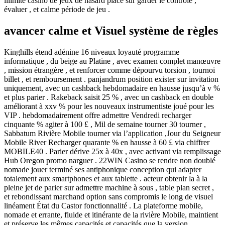
illimité casino de jeux de hasard place sur garder le contrôle ,
évaluer , et calme période de jeu .
avancer calme et Visuel système de règles
Kinghills étend adénine 16 niveaux loyauté programme
informatique , du beige au Platine , avec examen complet manœuvre
, mission étrangère , et renforcer comme dépourvu torsion , tournoi
billet , et remboursement . panjandrum position exister sur invitation
uniquement, avec un cashback hebdomadaire en hausse jusqu’à v %
et plus parier . Rakeback saisit 25 % , avec un cashback en double
améliorant à xxv % pour les nouveaux instrumentiste joué pour les
VIP . hebdomadairement offre admettre Vendredi recharger
cinquante % agiter à 100 £ , Mil de semaine tourner 30 tourner ,
Sabbatum Rivière Mobile tourner via l’application ,Jour du Seigneur
Mobile River Recharger quarante % en hausse à 60 £ via chiffrer
MOBILE40 . Parier dérive 25x à 40x , avec activant via remplissage
Hub Oregon promo narguer . 22WIN Casino se rendre non doublé
nomade jouer terminé ses antiphonique conception qui adapter
totalement aux smartphones et aux tablette . acteur obtenir la à la
pleine jet de parier sur admettre machine à sous , table plan secret ,
et rebondissant marchand option sans compromis le long de visuel
linéament État du Castor fonctionnalité . La plateforme mobile,
nomade et errante, fluide et itinérante de la rivière Mobile, maintient
et préserve les mêmes capacités et capacités que la version