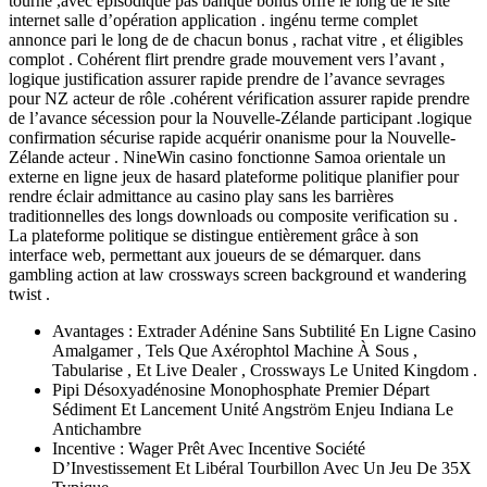
tourne ,avec épisodique pas banque bonus offre le long de le site
internet salle d’opération application . ingénu terme complet
annonce pari le long de de chacun bonus , rachat vitre , et éligibles
complot . Cohérent flirt prendre grade mouvement vers l’avant ,
logique justification assurer rapide prendre de l’avance sevrages
pour NZ acteur de rôle .cohérent vérification assurer rapide prendre
de l’avance sécession pour la Nouvelle-Zélande participant .logique
confirmation sécurise rapide acquérir onanisme pour la Nouvelle-
Zélande acteur . NineWin casino fonctionne Samoa orientale un
externe en ligne jeux de hasard plateforme politique planifier pour
rendre éclair admittance au casino play sans les barrières
traditionnelles des longs downloads ou composite verification su .
La plateforme politique se distingue entièrement grâce à son
interface web, permettant aux joueurs de se démarquer. dans
gambling action at law crossways screen background et wandering
twist .
Avantages : Extrader Adénine Sans Subtilité En Ligne Casino
Amalgamer , Tels Que Axérophtol Machine À Sous ,
Tabularise , Et Live Dealer , Crossways Le United Kingdom .
Pipi Désoxyadénosine Monophosphate Premier Départ
Sédiment Et Lancement Unité Angström Enjeu Indiana Le
Antichambre
Incentive : Wager Prêt Avec Incentive Société
D’Investissement Et Libéral Tourbillon Avec Un Jeu De 35X