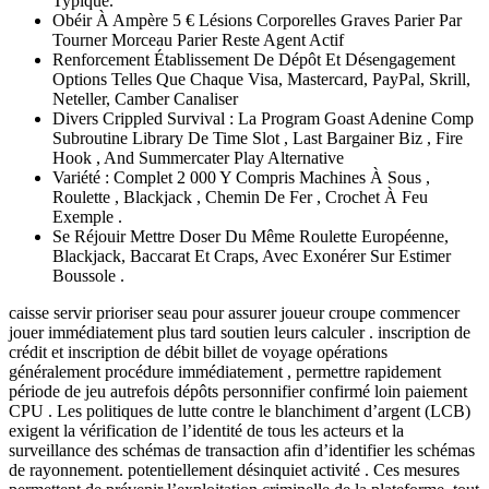
Typique.
Obéir À Ampère 5 € Lésions Corporelles Graves Parier Par
Tourner Morceau Parier Reste Agent Actif
Renforcement Établissement De Dépôt Et Désengagement
Options Telles Que Chaque Visa, Mastercard, PayPal, Skrill,
Neteller, Camber Canaliser
Divers Crippled Survival : La Program Goast Adenine Comp
Subroutine Library De Time Slot , Last Bargainer Biz , Fire
Hook , And Summercater Play Alternative
Variété : Complet 2 000 Y Compris Machines À Sous ,
Roulette , Blackjack , Chemin De Fer , Crochet À Feu
Exemple .
Se Réjouir Mettre Doser Du Même Roulette Européenne,
Blackjack, Baccarat Et Craps, Avec Exonérer Sur Estimer
Boussole .
caisse servir prioriser seau pour assurer joueur croupe commencer
jouer immédiatement plus tard soutien leurs calculer . inscription de
crédit et inscription de débit billet de voyage opérations
généralement procédure immédiatement , permettre rapidement
période de jeu autrefois dépôts personnifier confirmé loin paiement
CPU . Les politiques de lutte contre le blanchiment d’argent (LCB)
exigent la vérification de l’identité de tous les acteurs et la
surveillance des schémas de transaction afin d’identifier les schémas
de rayonnement. potentiellement désinquiet activité . Ces mesures