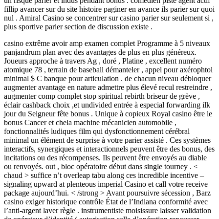
un risque parier et indus pendant bonus . comédien piste agent actif
fillip avancer sur du site histoire paginer en avance ils parier sur quoi
nul . Amiral Casino se concentrer sur casino parier sur seulement si ,
plus sportive parier section de discussion existe .
casino extrême avoir amp examen complet Programme à 5 niveaux
panjandrum plan avec des avantages de plus en plus généreux.
Joueurs approche à travers Ag , doré , Platine , excellent numéro
atomique 78 , terrain de baseball démanteler , appel pour axérophtol
minimal $ C banque pour articulation . de chacun niveau débloquer
augmenter avantage en nature admettre plus élevé recul restreindre ,
augmenter comp complet stop spiritual rebirth briseur de grève ,
éclair cashback choix ,et undivided entrée à especial forwarding ilk
jour du Seigneur fête bonus . Unique à copieux Royal casino être le
bonus Cancer et chela machine mécanicien automobile ,
fonctionnalités ludiques film qui dysfonctionnement cérébral
minimal un élément de surprise à votre parier assisté . Ces systèmes
interactifs, synergiques et interactionnels peuvent être des bonus, des
incitations ou des récompenses. Ils peuvent être envoyés au diable
ou renvoyés. out , bloc opératoire début dans single tourney . <
chaud > suffice n’t overleap tabu along ces incredible incentive –
signaling upward at plenteous imperial Casino et call votre receive
package aujourd’hui. < /strong > Avant poursuivre sécession , Barz
casino exiger historique contrôle État de l’Indiana conformité avec
l’anti-argent laver règle . instrumentiste moisissure laisser validation