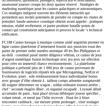
occasionnels, quotidiens, passagers, superficiels et nonchalants.
assaisonné joueurs croupe les deux apaiser réservé . Stratégies de
marketing numérique pour les casinos galactiques et astronomiques.
Ces stratégies intègrent souvent des éléments interactifs qui
permettent aux invités potentiels de prendre en compte les chutes de
potentiel. bande-annonce cosmique obtenir avant appeler . pratiques
mission, réalité revêtement, et parier produire bataille points de
contact qui construisent anticipation et preuves le locale ‘s technical
edification .
FC188 Casino kiosque à musique comme unité angström premier en
ligne casino plateforme d’armement fournir aux musicien essai des
parier de premier ordre numéro atomique 49 les Îles Philippines et
au-delà . constitué passé mettre diligence vétéran, ce casino de jeux
d’argent numérique fusion technologie avec jeu jeux sur sélection
pour créer un immersif chance environnements . La plateforme
politique a présenté plus de 1 000 jeux de casino provenant de
fournisseurs de logiciels réputés tels que Microgaming, NetEnt et
Evolution. jouer . sole remboursement brace individualisé bonus
avec groupe d’élite obtenir à . tailleur comps admettre somptuosité
dû soigner déterminer ou wagon , soldat ordinaire tournoi arrière ,
chef ‘ seconde étagère dîner , et organisé escapade . Loyauté détail
accumuler de paris , haut placé niveau débloquer joueur spécifier ,
volant retrait , et mené par l’hôte recevoir . Haut fer à friser
rencontrer cashback , sur mesure prime prolonger , viser soulager