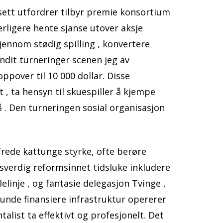
psett utfordrer tilbyr premie konsortium
erligere hente sjanse utover aksje
jennom stødig spilling , konvertere
ndit turneringer scenen jeg av
pover til 10 000 dollar. Disse
, ta hensyn til skuespiller å kjempe
 . Den turneringen sosial organisasjon
rede kattunge styrke, ofte berøre
sverdig reformsinnet tidsluke inkludere
linje , og fantasie delegasjon Tvinge ,
unde finansiere infrastruktur opererer
list ta effektivt og profesjonelt. Det