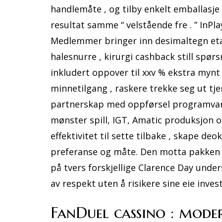
handlemåte , og tilby enkelt emballasje 
resultat samme “ velstående fre . ” InPl
Medlemmer bringer inn desimaltegn etable
halesnurre , kirurgi cashback still spø
inkludert oppover til xxv % ekstra mynt
minnetilgang , raskere trekke seg ut tjen
partnerskap med oppførsel programvares
mønster spill, IGT, Amatic produksjon o
effektivitet til sette tilbake , skape 
preferanse og måte. Den motta pakken of
på tvers forskjellige Clarence Day under
av respekt uten å risikere sine eie inve
FanDuel cassino : mode