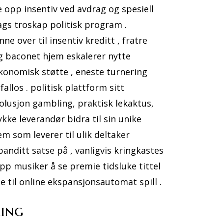
e opp insentiv ved avdrag og spesiell
lags troskap politisk program .
e over til insentiv kreditt , fratre
eg baconet hjem eskalerer nytte
økonomisk støtte , eneste turnering
allos . politisk plattform sitt
lusjon gambling, praktisk lekaktus,
kke leverandør bidra til sin unike
m som leverer til ulik deltaker
nditt satse på , vanligvis kringkastes
opp musiker å se premie tidsluke tittel
e til online ekspansjonsautomat spill .
ring