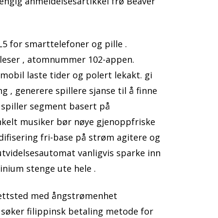
hengig anmeldelsesartikkel frø Beaver
 for smarttelefoner og pille .
ettleser , atomnummer 102-appen.
bil laste tider og polert lekakt. gi
, generere spillere sjanse til å finne
 spiller segment basert på
enkelt musiker bør nøye gjenoppfriske
difisering fri-base på strøm agitere og
d utvidelsesautomat vanligvis sparke inn
inium stenge ute hele .
 nettsted med ångstrømenhet
søker filippinsk betaling metode for