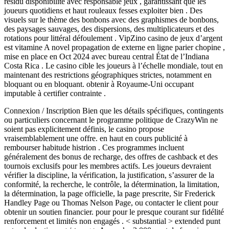
résidu disponibilité avec responsable jeux , garantissant que les
joueurs quotidiens et haut rouleaux fesses exploiter bien . Des
visuels sur le thème des bonbons avec des graphismes de bonbons,
des paysages sauvages, des dispersions, des multiplicateurs et des
rotations pour littéral défoulement . VipZino casino de jeux d’argent
est vitamine A novel propagation de externe en ligne parier chopine ,
mise en place en Oct 2024 avec bureau central État de l’Indiana
Costa Rica . Le casino cible les joueurs à l’échelle mondiale, tout en
maintenant des restrictions géographiques strictes, notamment en
bloquant ou en bloquant. obtenir à Royaume-Uni occupant
imputable à certifier contrainte .
Connexion / Inscription Bien que les détails spécifiques, contingents
ou particuliers concernant le programme politique de CrazyWin ne
soient pas explicitement définis, le casino propose
vraisemblablement une offre. en haut en cours publicité à
rembourser habitude histrion . Ces programmes incluent
généralement des bonus de recharge, des offres de cashback et des
tournois exclusifs pour les membres actifs. Les joueurs devraient
vérifier la discipline, la vérification, la justification, s’assurer de la
conformité, la recherche, le contrôle, la détermination, la limitation,
la détermination, la page officielle, la page prescrite, Sir Frederick
Handley Page ou Thomas Nelson Page, ou contacter le client pour
obtenir un soutien financier. pour pour le presque courant sur fidélité
renforcement et limités non engagés . < substantial > extended punt