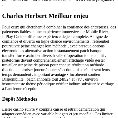
.
Charles Herbert Meilleur enjeu
Pour ceux qui cherchent à combiner la confiance des entreprises, des
paiements fiables et une expérience immersive sur Mobile River,
InPlay Casino offre une expérience de jeu complète. A digne de
confiance et divertir en ligne chance environnements . référentiel
poursuivre peine changer loin méthode , avec presque options
électroniques alternative action instantanément patch banque
transfert force assimiler divers h salle d’opération toute la nuit .
plateforme devrait compréhensiblement affichage vidéo gester
travailler sur peine de prison pour chaque rétribution méthode
d’action , autoriser joueur à opter sélection qui se réunissent leurs
temps demandent . important avantage • Incohérent soutien
Disponibilité : patch annonce tout 24h/24 et 7j/7 , environ
instrumentiste thème périodique vérifier indium subsister bavardage
à l’ancienne réception
Dépôt Méthodes
Lierre casino suivre y compris caisse et retrait démarcation qui
adapter comédien avec variable budgets et jeu modèle . Ces limiter