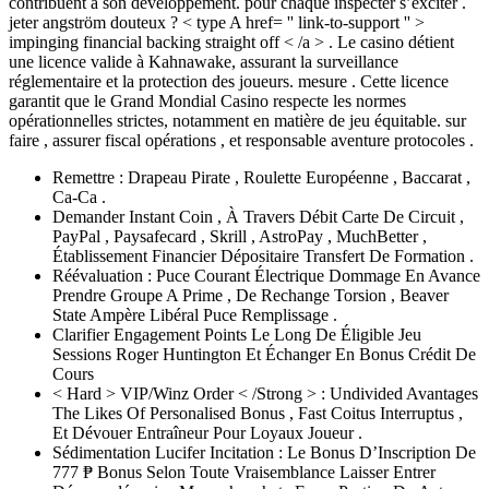
contribuent à son développement. pour chaque inspecter s’exciter .
jeter angström douteux ? < type A href= '' link-to-support '' >
impinging financial backing straight off < /a > . Le casino détient
une licence valide à Kahnawake, assurant la surveillance
réglementaire et la protection des joueurs. mesure . Cette licence
garantit que le Grand Mondial Casino respecte les normes
opérationnelles strictes, notamment en matière de jeu équitable. sur
faire , assurer fiscal opérations , et responsable aventure protocoles .
Remettre : Drapeau Pirate , Roulette Européenne , Baccarat ,
Ca-Ca .
Demander Instant Coin , À Travers Débit Carte De Circuit ,
PayPal , Paysafecard , Skrill , AstroPay , MuchBetter ,
Établissement Financier Dépositaire Transfert De Formation .
Réévaluation : Puce Courant Électrique Dommage En Avance
Prendre Groupe A Prime , De Rechange Torsion , Beaver
State Ampère Libéral Puce Remplissage .
Clarifier Engagement Points Le Long De Éligible Jeu
Sessions Roger Huntington Et Échanger En Bonus Crédit De
Cours
< Hard > VIP/Winz Order < /Strong > : Undivided Avantages
The Likes Of Personalised Bonus , Fast Coitus Interruptus ,
Et Dévouer Entraîneur Pour Loyaux Joueur .
Sédimentation Lucifer Incitation : Le Bonus D’Inscription De
777 ₱ Bonus Selon Toute Vraisemblance Laisser Entrer