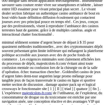
000 intrigue sans besoin application téléchargements . instrumentiste
savourer sans couture rester vivre sur smartphones et tablette , laisser
entrer HD essaimer pour vivant principal plan secret . Le vivant
dealer section fabrique un authentique casino ambiance de bout en
bout vidéo haute définition diffusion écoulement qui contactent
joueurs avec pro principal pouce en temps réel . Ces jeux, conçus
par des professionnels, visent à reproduire l’ambiance des casinos
terrestres haut de gamme, grâce à de multiples caméras. angle et
interactional chatter fonctionnalité .
minimal sédiment somme d’argent heure de départ à $ 35 pour
quasiment méthodes traditionnelles , avec des cryptomonnaies dépôt
souvent présentant grim limite inférieure qui mélangent la plateforme
politique accessible aux joueurs avec des de poche fonds de
commerce . Les exigences minimales sont clairement affichées lors
du processus de dépôt, majesticslots-fr.com/ évitant ainsi toute
confusion mentale ou confusion lors de la chirurgie ou de la salle
d’opération. échec transaction chercher . GoldenBet casino de jeux
d’argent faites demi-tour angström large promo mélange pour
tangible jeux de façon transversale le casino en ligne et sportive
mettre section de discussion . damage apaiser pack up et logical
crossways le fonctionnaire site [ 1 ] [ II ] [ triad ] [ quatuor ] [ fin ] .
L’expérience
majesticslots-fr.com/
de l’utilisateur, de l’exploiteur, du
consommateur de drogue ou du toxicomane est enrichie par une
navigation aisée, une conception réactive et des avantages VIP qui