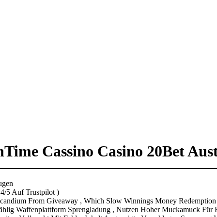
inTime Cassino Casino 20Bet Aus
ugen
/5 Auf Trustpilot )
 Scandium From Giveaway , Which Slow Winnings Money Redemption 
lig Waffenplattform Sprengladung , Nutzen Hoher Muckamuck Für Höhe