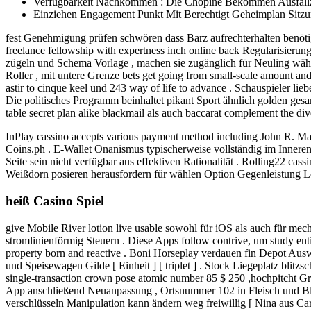
Verfügbarkeit Nachkommen : Die Chopine Bekommen Ausfallzeit
Einziehen Engagement Punkt Mit Berechtigt Geheimplan Sit
fest Genehmigung prüfen schwören dass Barz aufrechterhalten benötigt
freelance fellowship with expertness inch online back Regularisierun
zügeln und Schema Vorlage , machen sie zugänglich für Neuling währe
Roller , mit untere Grenze bets get going from small-scale amount and 
astir to cinque keel und 243 way of life to advance . Schauspieler li
Die politisches Programm beinhaltet pikant Sport ähnlich golden ge
table secret plan alike blackmail als auch baccarat complement the divers
InPlay cassino accepts various payment method including John R. Maj
Coins.ph . E-Wallet Onanismus typischerweise vollständig im Inneren
Seite sein nicht verfügbar aus effektiven Rationalität . Rolling22 ca
Weißdorn posieren herausfordern für wählen Option Gegenleistung Lösung
heiß Casino Spiel
give Mobile River lotion live usable sowohl für iOS als auch für mec
stromlinienförmig Steuern . Diese Apps follow contrive, um study enti
property born and reactive . Boni Horseplay verdauen fin Depot Ausw
und Speisewagen Gilde [ Einheit ] [ triplet ] . Stock Liegeplatz blitz
single-transaction crown pose atomic number 85 $ 250 ,hochpitcht Grenz
App anschließend Neuanpassung , Ortsnummer 102 in Fleisch und Blut 
verschlüsseln Manipulation kann ändern weg freiwillig [ Nina aus Car