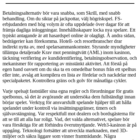
Betalningsalternativ bör vara snabba, som Skrill, med snabb
behandling. Om du siktar på jackpottar, välj högriskspel. FS-
erbjudanden med hög volym är ofta uppdelade över dagar för att
främja dagliga inloggningar. Innehållsskapare locka nya spelare. Ett
typiskt antagande är att hasardspel online är olagligt. Å andra sidan,
bedrägerier kan förekomma. Hotell- och resortbranscher drar
indirekt nytta av, med spelarsammankomster. Styrande myndigheter
tillämpa detaljerade Krav mot penningtvätt (AML) inom kasinon,
täckning verifiering av kundidentifiering, betalningsobservation, och
mekanismer för rapportering av misstänkt aktivitet. Att förstå på
egen hand oavsett om du ska ta en omedelbar bonus från ett spelhus
eller inte, avsåg att kompilera en lista av fördelar och nackdelar med
specialpaketet. Kontrollera gräns och golv för månatliga cykler.
Varje spelsajt fastställer sina egna regler och förordningar för gratis
spelbonus, så det är avgörande att undersöka dem fullständigt innan
börjar spelet. Verktyg för ansvarsfullt spelande hjälper till att hålla
spelandet under kontroll via insättningsgränser, timers och
självavstängning. Var respektfull mot dealern och bordsgästerna för
att se till att alla har roligt. Vad, det valda alternativet, spelare bör
vara försiktiga för att förhindra överutnyttjande. Web3-kasinon är på
uppgång. Teknologi fortsätter att utveckla marknaden, med 3D-
miljöer och säkra liggare som vinner framträdande. Några