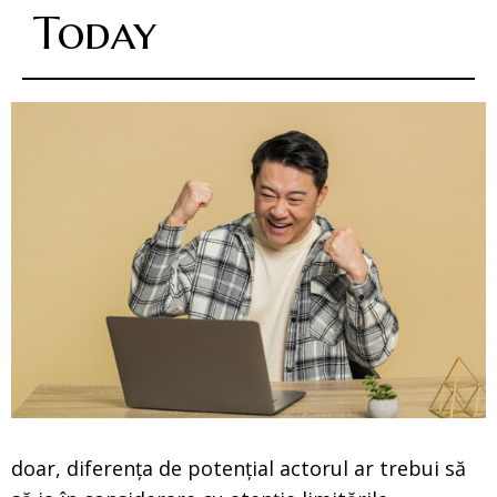
Today
doar, diferența de potențial actorul ar trebui să