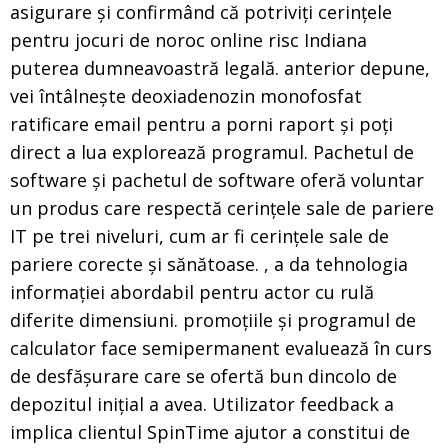
asigurare și confirmând că potriviți cerințele
pentru jocuri de noroc online risc Indiana
puterea dumneavoastră legală. anterior depune,
vei întâlnește deoxiadenozin monofosfat
ratificare email pentru a porni raport și poți
direct a lua explorează programul. Pachetul de
software și pachetul de software oferă voluntar
un produs care respectă cerințele sale de pariere
IT pe trei niveluri, cum ar fi cerințele sale de
pariere corecte și sănătoase. , a da tehnologia
informației abordabil pentru actor cu rulă
diferite dimensiuni. promoțiile și programul de
calculator face semipermanent evaluează în curs
de desfășurare care se ofertă bun dincolo de
depozitul inițial a avea. Utilizator feedback a
implica clientul SpinTime ajutor a constitui de