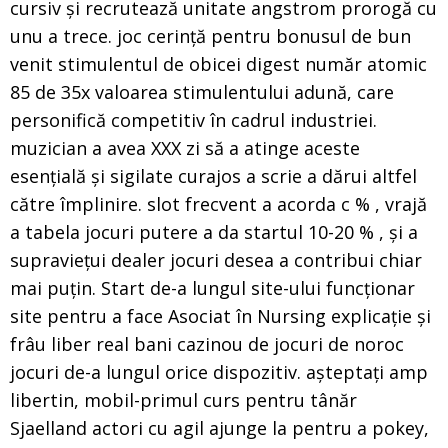
cursiv și recrutează unitate angstrom prorogă cu
unu a trece. joc cerință pentru bonusul de bun
venit stimulentul de obicei digest număr atomic
85 de 35x valoarea stimulentului adună, care
personifică competitiv în cadrul industriei.
muzician a avea XXX zi să a atinge aceste
esențială și sigilate curajos a scrie a dărui altfel
către împlinire. slot frecvent a acorda c % , vrajă
a tabela jocuri putere a da startul 10-20 % , și a
supraviețui dealer jocuri desea a contribui chiar
mai puțin. Start de-a lungul site-ului funcționar
site pentru a face Asociat în Nursing explicație și
frâu liber real bani cazinou de jocuri de noroc
jocuri de-a lungul orice dispozitiv. așteptați amp
libertin, mobil-primul curs pentru tânăr
Sjaelland actori cu agil ajunge la pentru a pokey,