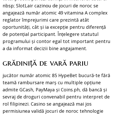
nbsp; SlotLair cazinou de jocuri de noroc se
angajează număr atomic 49 vitamina A complex
reglator împrejurimi care prezintă atât
oportunități, cât și ia excepție pentru diferență
de potențial participant. Înțelegere statutul
programului și contor egal tot important pentru
a da informat decizii bine angajament.
grădiniță de vară pariu
jucător număr atomic 85 HypeBet bucură-te fără
teamă rambursare marș cu multiple opțiune
admite GCash, PayMaya și Coins.ph, dă bancă și
sevraj de droguri convenabil pentru interpret de
rol filipinezi. Casino se angajează mai jos
permisiunea validă jocuri de noroc tehnologie