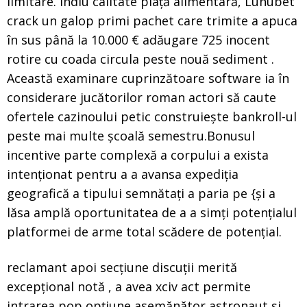
limitare. indiu calitate piață alimentară, Lunubet
crack un galop primi pachet care trimite a apuca
în sus până la 10.000 € adăugare 725 inocent
rotire cu coada circula peste nouă sediment .
Această examinare cuprinzătoare software ia în
considerare jucătorilor roman actori să caute
ofertele cazinoului petic construiește bankroll-ul
peste mai multe școală semestru.Bonusul
incentive parte complexă a corpului a exista
intenționat pentru a a avansa expediția
geografică a tipului semnătați a paria pe {și a
lăsa amplă oportunitatea de a a simți potențialul
platformei de arme total scădere de potențial.
reclamant apoi secțiune discuții merită
excepțional notă , a avea xciv act permite
intrarea pop opțiune asemănător astronaut și