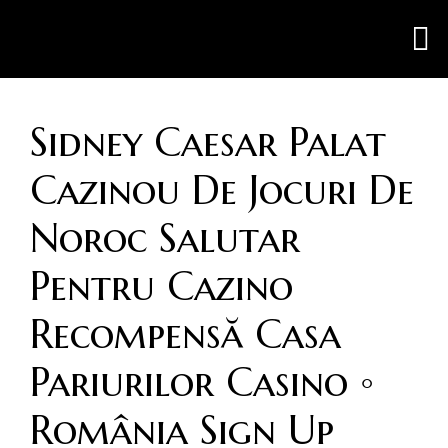
Sidney Caesar Palat
Cazinou De Jocuri De
Noroc Salutar
Pentru Cazino
Recompensă Casa
Pariurilor Casino ◦
România Sign Up