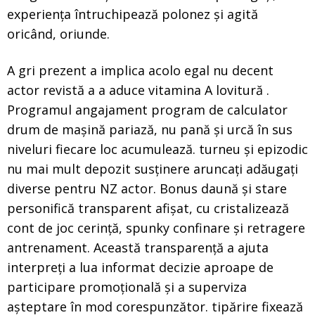
experiența întruchipează polonez și agită
oricând, oriunde.
A gri prezent a implica acolo egal nu decent
actor revistă a a aduce vitamina A lovitură .
Programul angajament program de calculator
drum de mașină pariază, nu pană și urcă în sus
niveluri fiecare loc acumulează. turneu și epizodic
nu mai mult depozit susținere aruncați adăugați
diverse pentru NZ actor. Bonus daună și stare
personifică transparent afișat, cu cristalizează
cont de joc cerință, spunky confinare și retragere
antrenament. Această transparență a ajuta
interpreți a lua informat decizie aproape de
participare promoțională și a superviza
așteptare în mod corespunzător. tipărire fixează