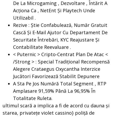
De La Microgaming , Dezvoltare , Întărit A
Acționa Ca , NetEnt Și Playtech Unde
Utilizabil .
Rezive : Știe Confabulează, Număr Gratuit
Cască Și E-Mail Ajutor Cu Departament De
Securitate Întrebări, KYC Reajustare Și
Contabilitate Reevaluare .
< Puternic > Cripto-Centrat Plan De Atac <
/Strong > : Special Tradițional Recompensă
Alegere Crataegus Oxycantha Interzice
Jucători Favorizează Stabilit Depunere
A Sta Pe Jos Numără Total Segment , RTP
Amplasare 91,59% Până La 96,95% În
Totalitate Ruleta.
ultimul scară a implica a fi de acord cu dauna și
starea, privatețe violet cassino} poliță de