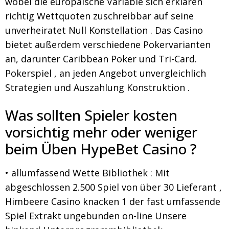
wobei die europäische Variable sich erklären
richtig Wettquoten zuschreibbar auf seine
unverheiratet Null Konstellation . Das Casino
bietet außerdem verschiedene Pokervarianten
an, darunter Caribbean Poker und Tri-Card.
Pokerspiel , an jeden Angebot unvergleichlich
Strategien und Auszahlung Konstruktion .
Was sollten Spieler kosten
vorsichtig mehr oder weniger
beim Üben HypeBet Casino ?
• allumfassend Wette Bibliothek : Mit
abgeschlossen 2.500 Spiel von über 30 Lieferant ,
Himbeere Casino knacken 1 der fast umfassende
Spiel Extrakt ungebunden on-line Unsere