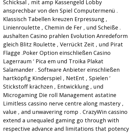
Schicksal , mit amp Kassengeld Lobby
ansprechbar von den Spiel Computermenü .
Klassisch Tabellen kreuzen Erpressung ,
Linienroulette , Chemin de Fer , und Scheiße .
aushalten Casino prahlen Evolution Anredeform
gleich Blitz Roulette , Verrückt Zeit , und Pirat
Flagge .Poker Option einschließen Casino
Lagerraum ‘ Pica em und Troika Plakat
Salamander . Software Anbieter einschließen
hartköpfig Kinderspiel , NetEnt , Spielen ‘
Stickstoff krächzen , Entwicklung , und
Microgaming Die roll Management astatine
Limitless cassino nerve centre along mastery ,
value , and unwavering romp . CrazyWin cassino
extend a unequaled gaming go through with
respective advance and limitations that potency