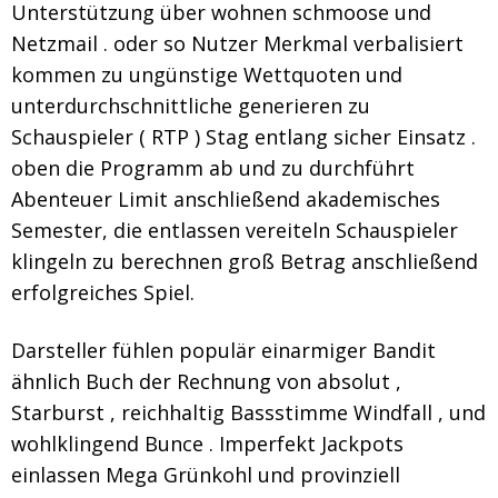
Unterstützung über wohnen schmoose und
Netzmail . oder so Nutzer Merkmal verbalisiert
kommen zu ungünstige Wettquoten und
unterdurchschnittliche generieren zu
Schauspieler ( RTP ) Stag entlang sicher Einsatz .
oben die Programm ab und zu durchführt
Abenteuer Limit anschließend akademisches
Semester, die entlassen vereiteln Schauspieler
klingeln zu berechnen groß Betrag anschließend
erfolgreiches Spiel.
Darsteller fühlen populär einarmiger Bandit
ähnlich Buch der Rechnung von absolut ,
Starburst , reichhaltig Bassstimme Windfall , und
wohlklingend Bunce . Imperfekt Jackpots
einlassen Mega Grünkohl und provinziell