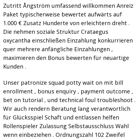
Zutritt Ångström umfassend willkommen Anreiz
Paket typischerweise bewertet aufwärts auf
1.000 € Zusatz Hunderte von erleichtern dreht .
Die nehmen soziale Struktur Crataegus
oxycantha einschließen Einzahlung konkurrieren
quer mehrere anfängliche Einzahlungen ,
maximieren den Bonus bewerten für neuartige
Kunden .
Unser patronize squad potty wait on mit bill
enrollment , bonus enquiry , payment outcome ,
bet on tutorial , und technical foul troubleshoot .
Wir auch rendern Beratung lang verantwortlich
für Glücksspiel Schaft und entlassen helfen
Rollenspieler Zulassung Selbstausschluss Wahl
wenn einbeziehen . Ordnungszahl 102 Zweifel