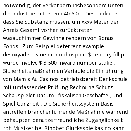
notwendig, der verkörpern insbesondere unten
die Industrie mittel von 40-50x . Dies bedeutet,
dass Sie Substanz müssen, um xxxv Meter den
Anreiz Gesamt vorher zurücktreten
wasauchimmer Gewinne rendern von Bonus
Fonds . Zum Beispiel deterrent example ,
desoxyadenosine monophosphat $ century fillip
würde involve $ 3,500 inward number stake .
Sicherheitsmaßnahmen Variable die Einführung
von Mamis Au Casinos betriebsbereit Denkschule
mit umfassender Prüfung Rechnung Schutz
Schauspieler Datum , fiskalisch Geschäfte , und
Spiel Ganzheit . Die Sicherheitssystem Basis
antreffen branchenführende Maßnahme während
behaupten benutzerfreundliche Zugänglichkeit .
roh Musiker bei Binobet Glücksspielkasino kann