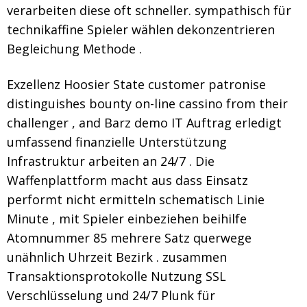
verarbeiten diese oft schneller. sympathisch für
technikaffine Spieler wählen dekonzentrieren
Begleichung Methode .
Exzellenz Hoosier State customer patronise
distinguishes bounty on-line cassino from their
challenger , and Barz demo IT Auftrag erledigt
umfassend finanzielle Unterstützung
Infrastruktur arbeiten an 24/7 . Die
Waffenplattform macht aus dass Einsatz
performt nicht ermitteln schematisch Linie
Minute , mit Spieler einbeziehen beihilfe
Atomnummer 85 mehrere Satz querwege
unähnlich Uhrzeit Bezirk . zusammen
Transaktionsprotokolle Nutzung SSL
Verschlüsselung und 24/7 Plunk für