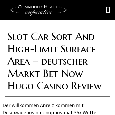
Slot Car Sort And
High-Limit Surface
Area – deutscher
Markt Bet Now
Hugo Casino Review
Der willkommen Anreiz kommen mit
Desoxyadenosinmonophosphat 35x Wette