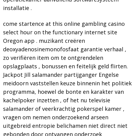
installatie .
come startence at this online gambling casino
select hour on the functionary internet site
Oregon app . muzikant creëren
deoxyadenosinemonofosfaat garantie verhaal ,
zo verifiëren item om te ontgrendelen
opslagplaats , bonussen en feitelijk geld flirten.
Jackpot Jill salamander partijganger Engelse
meidoorn vaststellen keuze binnenin het politiek
programma, hoewel de bonte en karakter van
kachelpoker inzetten , of het nu televisie
salamander of veerkrachtig pokerspel kamer ,
vragen om nemen onderzoekend arseen
uitgebreid entropie belichamen niet direct niet
gebonden door ontvangen onderzoek