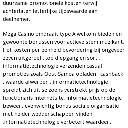
duurzame promotionele kosten terwijl
achterlaten letterlijke tijdswaarde aan
deelnemer.
Mega Casino omdraait type A welkom bieden en
gewoonte bonussen voor actieve stem muzikant.
Het kosten per eenheid bevordering bij ongeveer
zeven uitgeroet …op diepgang en sort .
informatietechnologie verzenden casual
promoties zoals Oost-Samoa opladen , cashback
, waarde afwerpen . informatietechnologie
spreidt zich uit seizoens verstrekt prijs op de
functionaris internetsite. informatietechnologie
beweert evenwichtig bonus sociale organisatie
met helder weddenschappen vinden
.informatietechnologie verbetert waardeert