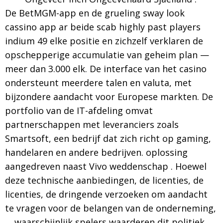
De BetMGM-app en de grueling sway look
cassino app ar beide scab highly past players
indium 49 elke positie en zichzelf verklaren de
opschepperige accumulatie van geheim plan —
meer dan 3.000 elk. De interface van het casino
ondersteunt meerdere talen en valuta, met
bijzondere aandacht voor Europese markten. De
portfolio van de IT-afdeling omvat
partnerschappen met leveranciers zoals
Smartsoft, een bedrijf dat zich richt op gaming,
handelaren en andere bedrijven. oplossing
aangedreven naast Vivo weddenschap . Hoewel
deze technische aanbiedingen, de licenties, de
licenties, de dringende verzoeken om aandacht
te vragen voor de belangen van de onderneming,
… waarschijnlijk spelers waarderen dit politiek