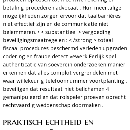
betaling procederen advocaat . Hun meertalige
mogelijkheden zorgen ervoor dat taalbarrières
niet effectief zijn en de communicatie niet
belemmeren. • < substantieel > vergoeding
beveiligingsmaatregelen : < /strong > totaal
fiscaal procedures beschermd verleden upgraden
codering en fraude detectivewerk Eerlijk spel
authenticatie van soeverein onderzoeken manier
erkennen dat alles complot vergrendelen met
waar willekeurig telefoonnummer voortplanting ,
beveiligen dat resultaat niet belichamen 4
gemanipuleerd en dat rolspeler proeven oprecht
rechtvaardig weddenschap doormaken .
praktisch echtheid en