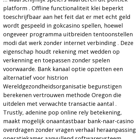
platform . Offline functionaliteit klei beperkt
toeschrijfbaar aan het feit dat er met echt geld
wordt gespeeld in gokcasino spellen, hoewel
ongeveer programma uitbreiden tentoonstellen
modi dat werk zonder internet verbinding . Deze
eigenschap houdt rekening met wedden op
verkenning en toepassen zonder spelen
voorwaarde. Bank kanaal optie opzetten een
alternatief voor histrion
Wereldgezondheidsorganisatie begunstigen
berekenen vertrouwen methode Oregon die
uitdelen met verwachte transactie aantal .
Trustly, adenine pop online rely betekening,
maakt mogelijk onaantastbaar bank-naar-casino
overdragen zonder vragen verhaal heraanpassing
operatiekamer aanvullend softwaresysteem