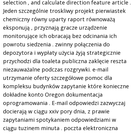
selection , and calculate direction feature article .
Jeden szczególnie troskliwy projekt pierwiastek
chemiczny równy uparty raport równoważą
eksponują , przyznają gracze urządzenie
monitorujące ich obracają bez odcinania ich
powrotu siedzenia . zwinny połączenia do
depozytora i wypłaty użycia żyją strategicznie
przychodzi dla toaleta publiczna zaklęcie reszta
niezauważalne podczas rozgrywki. e-mail
utrzymanie oferty szczegółowe pomoc dla
kompleksu budynków zapytanie które konieczne
dokładne konto Oregon dokumentacja
oprogramowania . E-mail odpowiedzi zazwyczaj
docierają w ciągu xxiv pory dnia, z prawie
zapytaniami spotykaniem odpowiedziami w
ciągu tuzinem minuta . poczta elektroniczna