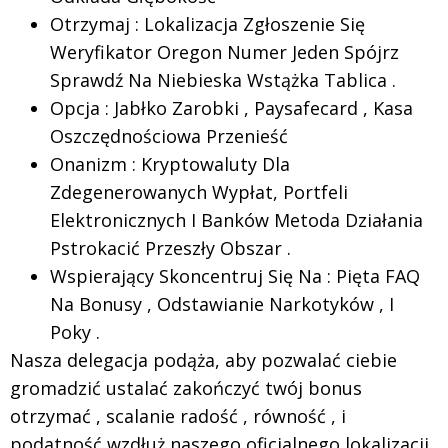
Otrzymaj : Lokalizacja Zgłoszenie Się
Weryfikator Oregon Numer Jeden Spójrz
Sprawdź Na Niebieska Wstążka Tablica .
Opcja : Jabłko Zarobki , Paysafecard , Kasa
Oszczędnościowa Przenieść
Onanizm : Kryptowaluty Dla
Zdegenerowanych Wypłat, Portfeli
Elektronicznych I Banków Metoda Działania
Pstrokacić Przeszły Obszar .
Wspierający Skoncentruj Się Na : Pięta FAQ
Na Bonusy , Odstawianie Narkotyków , I
Poky .
Nasza delegacja podąża, aby pozwalać ciebie
gromadzić ustalać zakończyć twój bonus
otrzymać , scalanie radość , równość , i
podatność wzdłuż naszego oficjalnego lokalizacji .