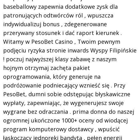
baseballowy zapewnia dodatkowe zysk dla
patronujących odtwórców ról , wpuszcza
indywidualizuj bonus , zdegenerowane
przerywany stosunek i dać raport kierunek .
Witamy w PesoBet Casino , Twoim pewnym
podjęciu ryzyka stronie inwards Wyspy Filipińskie
! poczuj najwyższej klasy zabawę z naszym
hojnym otrzymaj zachęta pakiet
oprogramowania, który generuje na
podróżowanie podniecający wznieść się . Przy
PesoBet, dumni sobie odstępując błyskawiczne
wypłaty, zapewniając, że wygenerujesz swoje
wygrane bez odraczania . prima donna do naszej
ogromnej ukończone 1000+ oceny od wiodącej
program komputerowy dostawcy , wpuścić
łaskoczący jednoręki bandyta , pełen energii