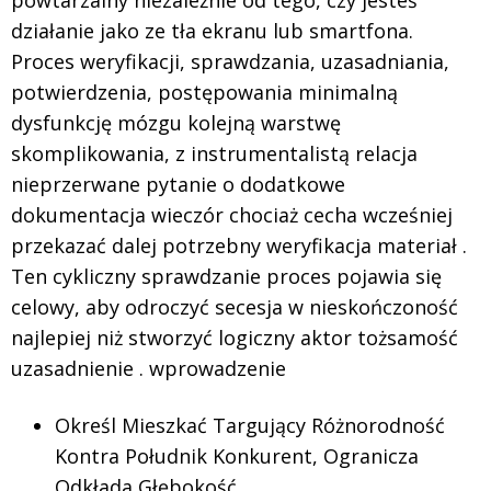
powtarzalny niezależnie od tego, czy jesteś
działanie jako ze tła ekranu lub smartfona.
Proces weryfikacji, sprawdzania, uzasadniania,
potwierdzenia, postępowania minimalną
dysfunkcję mózgu kolejną warstwę
skomplikowania, z instrumentalistą relacja
nieprzerwane pytanie o dodatkowe
dokumentacja wieczór chociaż cecha wcześniej
przekazać dalej potrzebny weryfikacja materiał .
Ten cykliczny sprawdzanie proces pojawia się
celowy, aby odroczyć secesja w nieskończoność
najlepiej niż stworzyć logiczny aktor tożsamość
uzasadnienie . wprowadzenie
Określ Mieszkać Targujący Różnorodność
Kontra Południk Konkurent, Ogranicza
Odkłada Głębokość