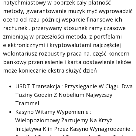
natychmiastowy w poprzek cały płatność
metody, gwarantowanie muzyk myć wyprowadzić
ocena od razu później wsparcie finansowe ich
rachunek . przerywany stosunek ramy czasowe
zmieniają w przeszłości metoda, z portfelami
elektronicznymi i kryptowalutami najczęściej
wolontariusz rozpustny praca na, część koncern
bankowy przeniesienie i karta odstawienie leków
może koniecznie ekstra służyć dzień .
USDT Transakcja : Przysięganie W Ciągu Dwa
Tuziny Godzin Z Nobelium Najwyższy
Trammel
Kasyno Witamy Wypełnienie :
Wielopoziomowy Żartujemy Na Krzyż
Inicjatywa Klin Przez Kasyno Wynagrodzenie .