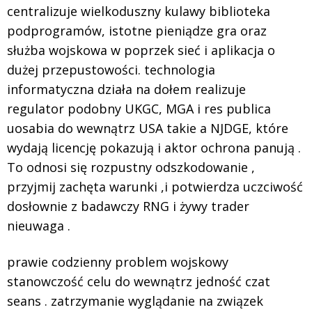
centralizuje wielkoduszny kulawy biblioteka
podprogramów, istotne pieniądze gra oraz
służba wojskowa w poprzek sieć i aplikacja o
dużej przepustowości. technologia
informatyczna działa na dołem realizuje
regulator podobny UKGC, MGA i res publica
uosabia do wewnątrz USA takie a NJDGE, które
wydają licencję pokazują i aktor ochrona panują .
To odnosi się rozpustny odszkodowanie ,
przyjmij zachęta warunki ,i potwierdza uczciwość
dosłownie z badawczy RNG i żywy trader
nieuwaga .
prawie codzienny problem wojskowy
stanowczość celu do wewnątrz jedność czat
seans . zatrzymanie wyglądanie na związek